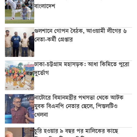
বাংলাদেশ
গুলশানে গোপন বৈঠক, আওয়ামী লীগের ৬
নেতা-কর্মী গ্রেপ্তার
ঢাকা-চট্টগ্রাম মহাসড়ক: আধা কিমিতে পুরো
দুর্ভোগ
নাটোরে বিমানমন্ত্রীর পথসভা থেকে আটক
যুবক বিএনপি নেতার ছেলে, পিস্তলটিও
খেলনা
চুরি হওয়ার ৯ বছর পর মালিকের কাছে