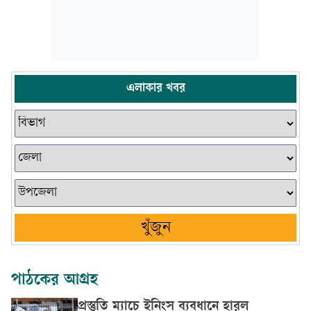
এলাকার খবর
খুঁজুন
পাঠকের আগ্রহ
প্রস্তুতি ম্যাচে ইনিংস ব্যবধানে হারল