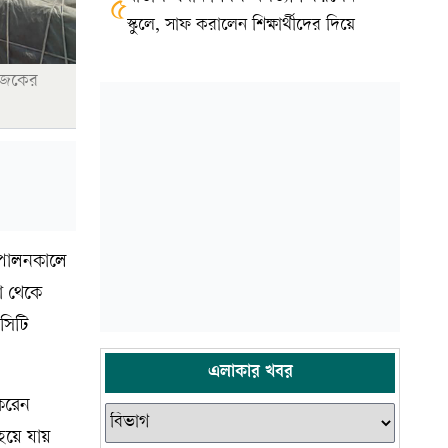
৫
স্কুলে, সাফ করালেন শিক্ষার্থীদের দিয়ে
 আজকের
ি পালনকালে
া থেকে
 সিটি
এলাকার খবর
 করেন
 হয়ে যায়