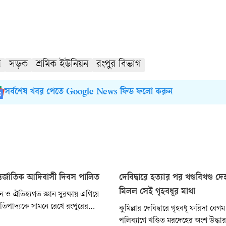
ধ
সড়ক
শ্রমিক ইউনিয়ন
রংপুর বিভাগ
সর্বশেষ খবর পেতে Google News ফিড ফলো করুন
্তর্জাতিক আদিবাসী দিবস পালিত
দেবিদ্বারে হত্যার পর খণ্ডবিখণ্ড 
মিলল সেই গৃহবধূর মাথা
 ও ঐতিহ্যগত জ্ঞান সুরক্ষায় এগিয়ে
িপাদ্যকে সামনে রেখে রংপুরের
কুমিল্লার দেবিদ্বারে গৃহবধূ ফরিদা বেগম
তর্জাতিক আদিবাসী দিবস পালিত
পলিব্যাগে খণ্ডিত মরদেহের অংশ উদ্ধা