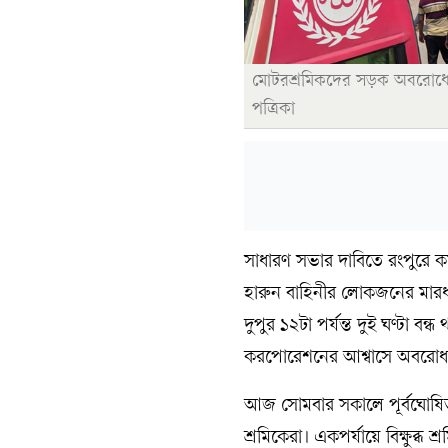
মোটরশ্রমিকদের সড়ক অবরোধে দু
পত্রিকা
সাধারণ সভার দাবিতে রংপুরে ক
হারুন বাহিনীর লোকজনের মা
দুপুর ১২টা পর্যন্ত দুই ঘণ্টা ব
করপোরেশনের আশ্বাসে অবরোধ তু
আজ সোমবার সকালে পূর্বঘোষিত কর
শ্রমিকেরা। একপর্যায়ে বিক্ষুব