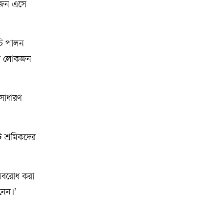
কজন এসে
ূচি পালন
টির লোকজন
সাধারণ
 শ্রমিকদের
 অবরোধ করা
নেন।’