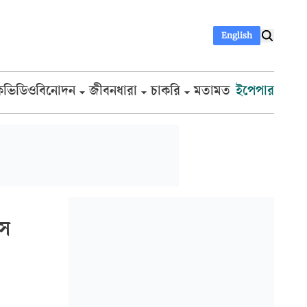
English
ক
ভিডিও
বিনোদন
জীবনধারা
চাকরি
মতামত
ইপেপার
াস