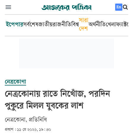
En
সারা
ইপেপার
সর্বশেষ
জাতীয়
রাজনীতি
বিশ্ব
অর্থনীতি
খেলা
ফ্যাক্টচ
দেশ
নেত্রকোণা
নেত্রকোনায় রাতে নিখোঁজ, পরদিন
পুকুরে মিলল যুবকের লাশ
নেত্রকোনা, প্রতিনিধি
প্রকাশ :
১১ মে ২০২৬, ১৯: ৪০