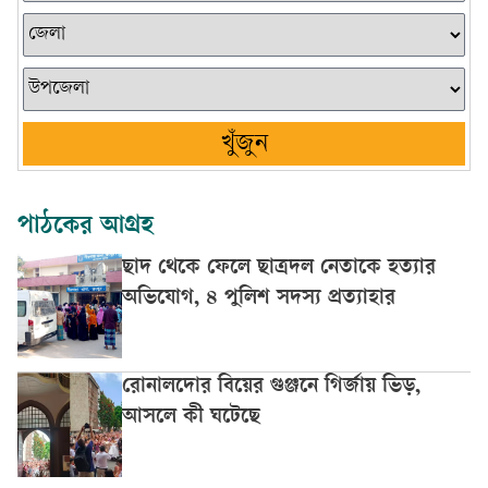
খুঁজুন
পাঠকের আগ্রহ
ছাদ থেকে ফেলে ছাত্রদল নেতাকে হত্যার
অভিযোগ, ৪ পুলিশ সদস্য প্রত্যাহার
রোনালদোর বিয়ের গুঞ্জনে গির্জায় ভিড়,
আসলে কী ঘটেছে