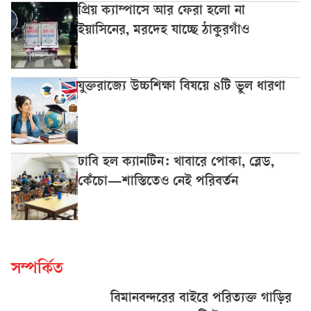
প্রিয় ক্যাম্পাসে আর ফেরা হলো না
ইয়াসিনের, মরদেহ যাচ্ছে ঠাকুরগাঁও
যুক্তরাজ্যে উচ্চশিক্ষা বিষয়ে ৪টি ভুল ধারণা
ঢাবি হল ক্যানটিন: খাবারে পোকা, ব্লেড,
কেঁচো—শাস্তিতেও নেই পরিবর্তন
সম্পর্কিত
বিমানবন্দরের বাইরে পরিত্যক্ত গাড়ির