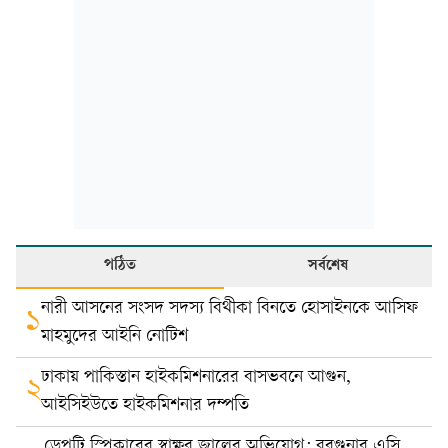
পঠিত
সর্বশেষ
নারী আসনের সংসদ সদস্য বিথীকা বিনতে হোসাইনকে আসিফ
১
মাহমুদের আইনি নোটিশ
ঢাকায় পাকিস্তান হাইকমিশনারের বাসভবনে আগুন,
২
আইসিইউতে হাইকমিশনার দম্পতি
ডেপুটি স্পিকারের স্বাক্ষর জালের অভিযোগ: বরগুনার এসি