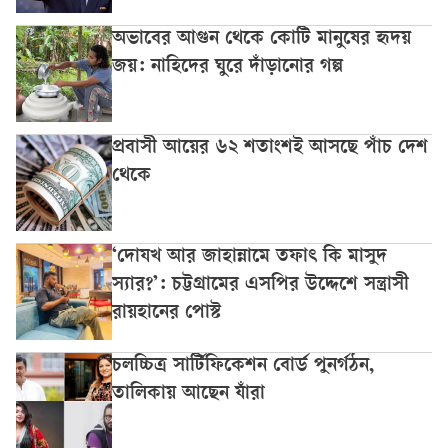
অভাবের আগুন থেকে কোটি মানুষের হৃদয়
জয়: নাহিদের ঘুরে দাঁড়ানোর গল্প
প্রবাসী আয়ের ৬২ শতাংশই আসছে পাঁচ দেশ
থেকে
‘দোযখ আর জাহান্নামে তফাৎ কি মাসুদ
স্যার?’: চট্টগ্রামের এসপির উদ্দেশে সন্ত্রাসী
রায়হানের পোস্ট
চলচ্চিত্র সার্টিফিকেশন বোর্ড পুনর্গঠন,
তালিকায় আছেন যাঁরা