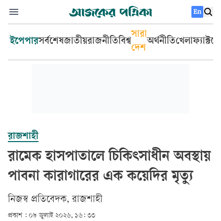
En
সারা
ইপেপার
সর্বশেষ
জাতীয়
রাজনীতি
বিশ্ব
অর্থনীতি
খেলা
ফ্যাক্টচ
দেশ
রাজশাহী
রামেক হাসপাতালে চিকিৎসাধীন অবস্থায়
পাবনা কারাগারের এক কয়েদির মৃত্যু
নিজস্ব প্রতিবেদক, রাজশাহী
প্রকাশ :
০৮ জুলাই ২০২৬, ১৬: ৩৩