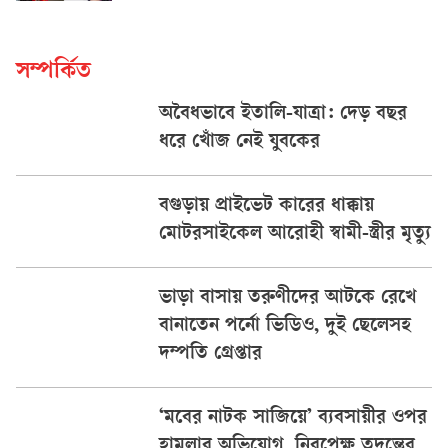
সম্পর্কিত
অবৈধভাবে ইতালি-যাত্রা: দেড় বছর
ধরে খোঁজ নেই যুবকের
বগুড়ায় প্রাইভেট কারের ধাক্কায়
মোটরসাইকেল আরোহী স্বামী-স্ত্রীর মৃত্যু
ভাড়া বাসায় তরুণীদের আটকে রেখে
বানাতেন পর্নো ভিডিও, দুই ছেলেসহ
দম্পতি গ্রেপ্তার
‘মবের নাটক সাজিয়ে’ ব্যবসায়ীর ওপর
হামলার অভিযোগ, নিরপেক্ষ তদন্তের