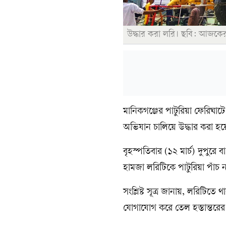
উদ্ধার করা লরি। ছবি: আজকের
মানিকগঞ্জের পাটুরিয়া ফেরিঘাটে 
অভিযান চালিয়ে উদ্ধার করা হয়
বৃহস্পতিবার (১২ মার্চ) দুপুরে
হামজা লরিটিকে পাটুরিয়া পাঁচ 
সংশ্লিষ্ট সূত্র জানায়, লরিটিত
যোগাযোগ করে তেল হস্তান্তরের প