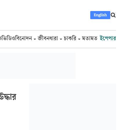
English
ক
ভিডিও
বিনোদন
জীবনধারা
চাকরি
মতামত
ইপেপার
দ্ধার