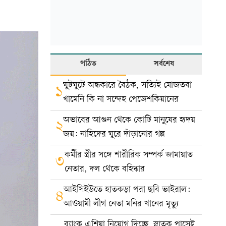
পঠিত
সর্বশেষ
ঘুটঘুটে অন্ধকারে বৈঠক, সত্যিই মোজতবা
১
খামেনি কি না সন্দেহ পেজেশকিয়ানের
অভাবের আগুন থেকে কোটি মানুষের হৃদয়
২
জয়: নাহিদের ঘুরে দাঁড়ানোর গল্প
কর্মীর স্ত্রীর সঙ্গে শারীরিক সম্পর্ক জামায়াত
৩
নেতার, দল থেকে বহিষ্কার
আইসিইউতে হাতকড়া পরা ছবি ভাইরাল:
৪
আওয়ামী লীগ নেতা মনির খানের মৃত্যু
ব্যাংক এশিয়া নিয়োগ দিচ্ছে, স্নাতক পাসেই