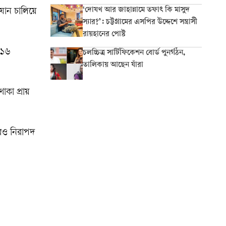
‘দোযখ আর জাহান্নামে তফাৎ কি মাসুদ
যান চালিয়ে
স্যার?’: চট্টগ্রামের এসপির উদ্দেশে সন্ত্রাসী
রায়হানের পোস্ট
 ১৬
চলচ্চিত্র সার্টিফিকেশন বোর্ড পুনর্গঠন,
তালিকায় আছেন যাঁরা
াকা প্রায়
আরও নিরাপদ