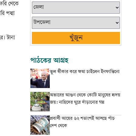
 ফেরি থেকে
ি পদ্মা
খুঁজুন
ে। টানা
পাঠকের আগ্রহ
ভুল স্বীকার করে ক্ষমা চাইলেন ইনফান্তিনো
অভাবের আগুন থেকে কোটি মানুষের হৃদয়
জয়: নাহিদের ঘুরে দাঁড়ানোর গল্প
প্রবাসী আয়ের ৬২ শতাংশই আসছে পাঁচ
দেশ থেকে