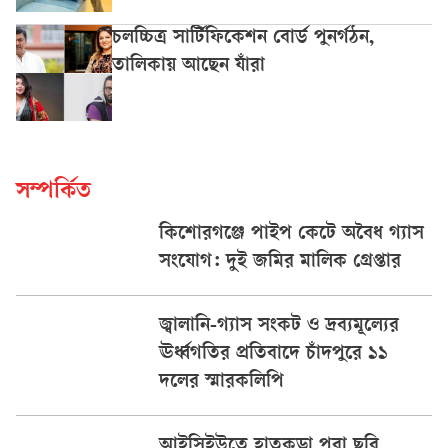
চলচ্চিত্র সার্টিফিকেশন বোর্ড পুনর্গঠন,
তালিকায় আছেন যাঁরা
সম্পর্কিত
কিশোরগঞ্জে পাইপ কেটে অবৈধ গ্যাস
সংযোগ: দুই জমির মালিক গ্রেপ্তার
জ্বালানি-গ্যাস সংকট ও দ্রব্যমূল্যের
ঊর্ধ্বগতির প্রতিবাদে চাঁদপুরে ১১
দলের স্মারকলিপি
আইসিইউতে হাতকড়া পরা ছবি