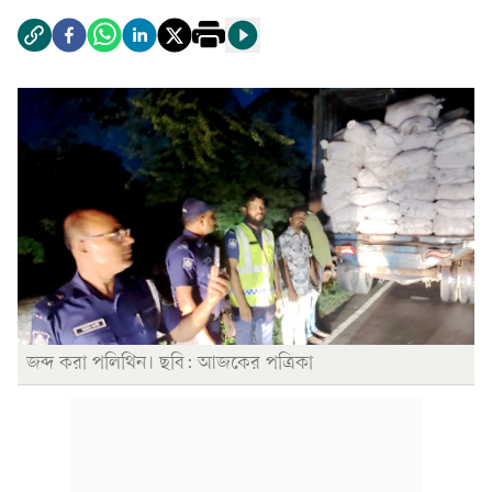
জব্দ করা পলিথিন। ছবি: আজকের পত্রিকা