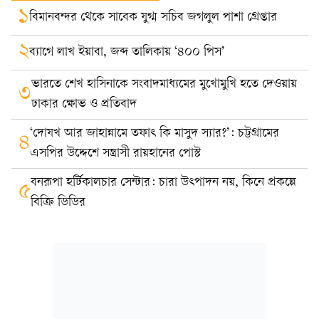
১
বিমানবন্দর থেকে সাবেক যুগ্ম সচিব জগলুল পাশা গ্রেপ্তার
২
ব্যাগে লাখ ইয়াবা, জব্দ তালিকায় ‘৪০০ পিস’
ভারতে শেখ হাসিনাকে সংবাদমাধ্যমের মুখোমুখি হতে দেওয়ায়
৩
ঢাকার ক্ষোভ ও প্রতিবাদ
‘দোযখ আর জাহান্নামে তফাৎ কি মাসুদ স্যার?’: চট্টগ্রামের
৪
এসপির উদ্দেশে সন্ত্রাসী রায়হানের পোস্ট
বনরূপা হর্টিকালচার সেন্টার: চারা উৎপাদন নয়, কিনে প্রকল্পে
৫
বিক্রি ডিডির