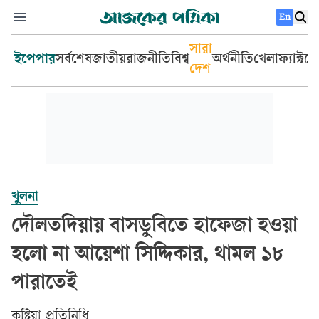
En
সারা
ইপেপার
সর্বশেষ
জাতীয়
রাজনীতি
বিশ্ব
অর্থনীতি
খেলা
ফ্যাক্টচ
দেশ
খুলনা
দৌলতদিয়ায় বাসডুবিতে হাফেজা হওয়া
হলো না আয়েশা সিদ্দিকার, থামল ১৮
পারাতেই
কুষ্টিয়া প্রতিনিধি