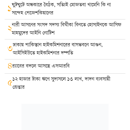
ঘুটঘুটে অন্ধকারে বৈঠক, সত্যিই মোজতবা খামেনি কি না
১
সন্দেহ পেজেশকিয়ানের
নারী আসনের সংসদ সদস্য বিথীকা বিনতে হোসাইনকে আসিফ
২
মাহমুদের আইনি নোটিশ
ঢাকায় পাকিস্তান হাইকমিশনারের বাসভবনে আগুন,
৩
আইসিইউতে হাইকমিশনার দম্পতি
৪
র‍্যাবের বদলে আসছে এসআরবি
১২ হাজার টাকা ঋণে সুদাসলে ১৩ লাখ, দাদন ব্যবসায়ী
৫
গ্রেপ্তার