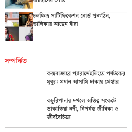
রায়হানের পোস্ট
চলচ্চিত্র সার্টিফিকেশন বোর্ড পুনর্গঠন,
তালিকায় আছেন যাঁরা
সম্পর্কিত
কক্সবাজারে প্যারাসেইলিংয়ে পর্যটকের
মৃত্যু: প্রধান আসামি ঢাকায় গ্রেপ্তার
কচুরিপানার দখলে অস্তিত্ব সংকটে
ডাকাতিয়া নদী, বিপর্যস্ত জীবিকা ও
জীববৈচিত্র্য