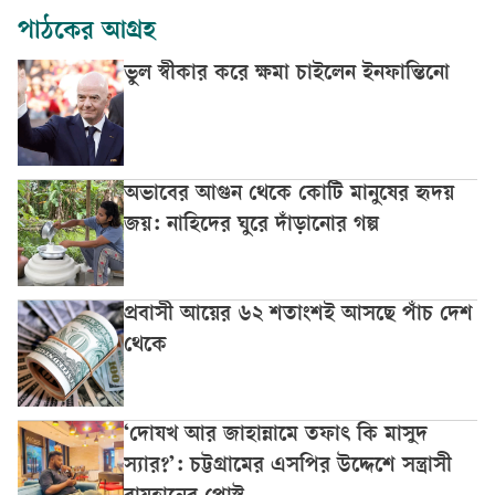
পাঠকের আগ্রহ
ভুল স্বীকার করে ক্ষমা চাইলেন ইনফান্তিনো
অভাবের আগুন থেকে কোটি মানুষের হৃদয়
জয়: নাহিদের ঘুরে দাঁড়ানোর গল্প
প্রবাসী আয়ের ৬২ শতাংশই আসছে পাঁচ দেশ
থেকে
‘দোযখ আর জাহান্নামে তফাৎ কি মাসুদ
স্যার?’: চট্টগ্রামের এসপির উদ্দেশে সন্ত্রাসী