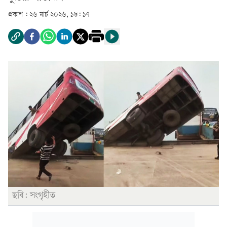
প্রকাশ :
২৬ মার্চ ২০২৬, ১৮: ১৭
ছবি: সংগৃহীত