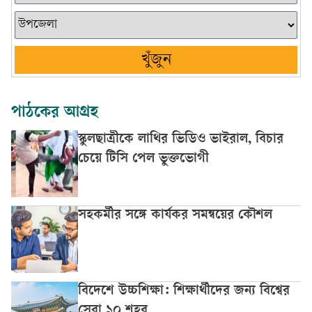
খুঁজুন
পাঠকের আগ্রহ
স্কুলছাত্রীকে লাথির ভিডিও ভাইরাল, বিচার
চেয়ে টিসি পেল ভুক্তভোগী
সহকর্মীর সঙ্গে কার্যকর সমন্বয়ের কৌশল
বিদেশে উচ্চশিক্ষা: শিক্ষার্থীদের জন্য বিশ্বের
সেরা ১০ শহর