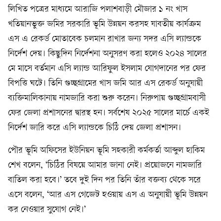
লিখিত পত্রের মাধ্যমে আরাজি পলাশবাড়ী মৌজার ১ নং খাস
খতিয়ানভুক্ত জমির সরকারি ভূমি উন্নয়ন করসহ যাবতীয় কার্যক্রম
এস এ রেকর্ড মোতাবেক চলমান রাখার জন্য সদর এসি ল্যান্ডকে
নির্দেশ দেয়। কিছুদিন নির্দেশনা অনুসরণ করা হলেও ২০২৪ সালের
মে মাসে বর্তমান এসি ল্যান্ড আরিফুল ইসলাম যোগদানের পর ফের
বিপত্তি ঘটে। তিনি গুচ্ছগ্রামের খাস জমি আর এস রেকর্ড অনুযায়ী
ব্যক্তিমালিকানায় নামজারি করা শুরু করেন। নিরুপায় গুচ্ছগ্রামবাসী
ফের জেলা প্রশাসনের দ্বারস্থ হন। সর্বশেষ ২০২৫ সালের মার্চে একই
নির্দেশ জারি করে এসি ল্যান্ডকে চিঠি দেয় জেলা প্রশাসন।
পৌর ভূমি অফিসের ইউনিয়ন ভূমি সহকারী কর্মকর্তা আব্দুল হাকিম
শেখ বলেন, ‘চিঠির বিষয়ে আমার জানা নেই। প্রয়োজনে নামজারি
বাতিল করা হবে।’ তবে দুই দিন পর তিনি তাঁর বক্তব্য থেকে সরে
এসে বলেন, ‘আর এস গেজেট হওয়ায় এস এ অনুযায়ী ভূমি উন্নয়ন
কর নেওয়ার সুযোগ নেই।’