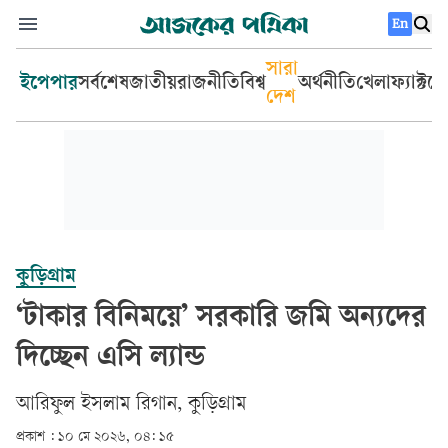
En
সারা
ইপেপার
সর্বশেষ
জাতীয়
রাজনীতি
বিশ্ব
অর্থনীতি
খেলা
ফ্যাক্টচ
দেশ
কুড়িগ্রাম
‘টাকার বিনিময়ে’ সরকারি জমি অন্যদের
দিচ্ছেন এসি ল্যান্ড
আরিফুল ইসলাম রিগান, কুড়িগ্রাম
প্রকাশ :
১০ মে ২০২৬, ০৪: ১৫