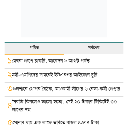
পঠিত
সর্বশেষ
১
মেঘনা গ্রুপে চাকরি, আবেদন ৯ আগস্ট পর্যন্ত
২
মন্ত্রী-এমপিদের সামনেই ইউএনওর আইফোন চুরি
৩
গুলশানে গোপন বৈঠক, আওয়ামী লীগের ৬ নেতা-কর্মী গ্রেপ্তার
‘সবজি কিনলেও ভালো হতো’, সেই ২০ টাকার টিকিটেই ৩০
৪
লাখের স্বপ্ন
৫
সোনার দাম এক লাফে ভরিতে বাড়ল ৪৩৭৪ টাকা