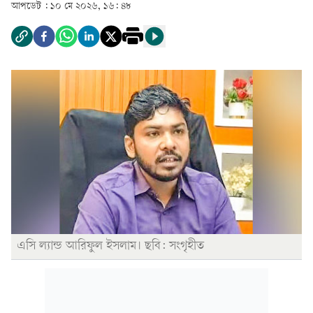
আপডেট :
১০ মে ২০২৬, ১৬: ৪৮
এসি ল্যান্ড আরিফুল ইসলাম। ছবি: সংগৃহীত