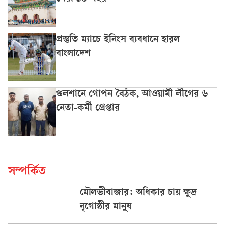
প্রস্তুতি ম্যাচে ইনিংস ব্যবধানে হারল
বাংলাদেশ
গুলশানে গোপন বৈঠক, আওয়ামী লীগের ৬
নেতা-কর্মী গ্রেপ্তার
সম্পর্কিত
মৌলভীবাজার: অধিকার চায় ক্ষুদ্র
নৃগোষ্ঠীর মানুষ