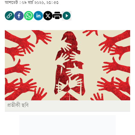
আপডেট :
০৯ মার্চ ২০২৬, ২৩: ৫৩
প্রতীকী ছবি