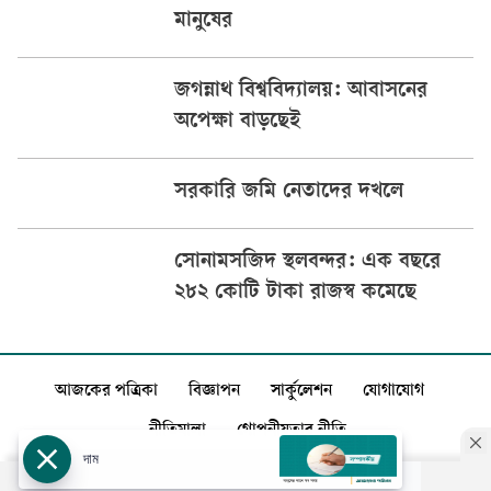
মানুষের
জগন্নাথ বিশ্ববিদ্যালয়: আবাসনের
অপেক্ষা বাড়ছেই
সরকারি জমি নেতাদের দখলে
সোনামসজিদ স্থলবন্দর: এক বছরে
২৮২ কোটি টাকা রাজস্ব কমেছে
আজকের পত্রিকা
বিজ্ঞাপন
সার্কুলেশন
যোগাযোগ
নীতিমালা
গোপনীয়তার নীতি
দাম