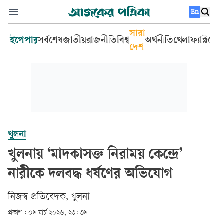
En
সারা
ইপেপার
সর্বশেষ
জাতীয়
রাজনীতি
বিশ্ব
অর্থনীতি
খেলা
ফ্যাক্টচ
দেশ
খুলনা
খুলনায় ‘মাদকাসক্ত নিরাময় কেন্দ্রে’
নারীকে দলবদ্ধ ধর্ষণের অভিযোগ
নিজস্ব প্রতিবেদক, খুলনা
প্রকাশ :
০৯ মার্চ ২০২৬, ২৩: ৩৯