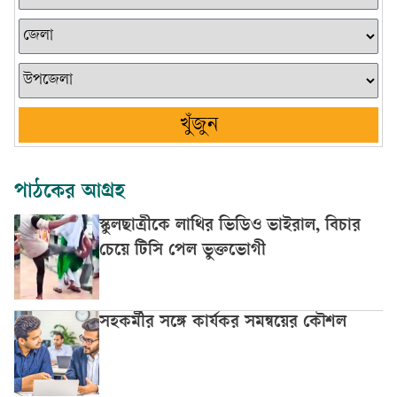
খুঁজুন
পাঠকের আগ্রহ
স্কুলছাত্রীকে লাথির ভিডিও ভাইরাল, বিচার
চেয়ে টিসি পেল ভুক্তভোগী
সহকর্মীর সঙ্গে কার্যকর সমন্বয়ের কৌশল