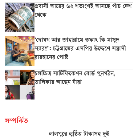
প্রবাসী আয়ের ৬২ শতাংশই আসছে পাঁচ দেশ
থেকে
‘দোযখ আর জাহান্নামে তফাৎ কি মাসুদ
স্যার?’: চট্টগ্রামের এসপির উদ্দেশে সন্ত্রাসী
রায়হানের পোস্ট
চলচ্চিত্র সার্টিফিকেশন বোর্ড পুনর্গঠন,
তালিকায় আছেন যাঁরা
সম্পর্কিত
লালপুরে লুণ্ঠিত টাকাসহ দুই