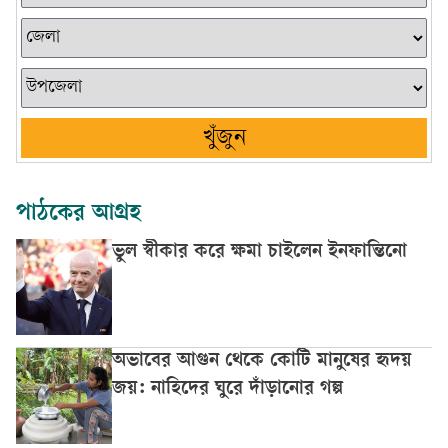
খুঁজুন
পাঠকের আগ্রহ
ভুল স্বীকার করে ক্ষমা চাইলেন ইনফান্তিনো
অভাবের আগুন থেকে কোটি মানুষের হৃদয়
জয়: নাহিদের ঘুরে দাঁড়ানোর গল্প