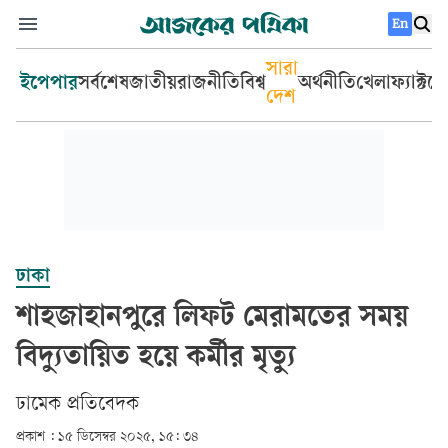
En
সারা
ইপেপার
সর্বশেষ
জাতীয়
রাজনীতি
বিশ্ব
অর্থনীতি
খেলা
ফ্যাক্টচ
দেশ
ঢাকা
শাহজাহানপুরে লিফট মেরামতের সময়
বিদ্যুতায়িত হয়ে কর্মীর মৃত্যু
ঢামেক প্রতিবেদক
প্রকাশ :
১৫ ডিসেম্বর ২০২৫, ১৫: ৩৪