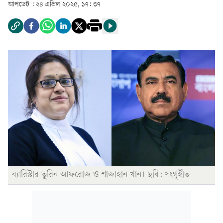
আপডেট :
২৪ এপ্রিল ২০২৫, ১৭: ৩৭
ব্যারিস্টার তুরিন আফরোজ ও শাজাহান খান। ছবি: সংগৃহীত