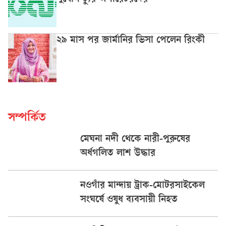
সুযোগ ট্যুর অপারেটরদের
২৯ মাস পর জার্মানির ভিসা পেলেন রিংকী
সম্পর্কিত
মেঘনা নদী থেকে নারী-পুরুষের
অর্ধগলিত লাশ উদ্ধার
নওগাঁর মান্দায় ট্রাক-মোটরসাইকেল
সংঘর্ষে ওষুধ ব্যবসায়ী নিহত