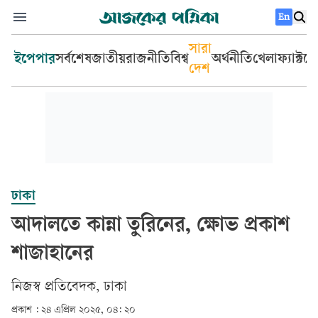
En
সারা
ইপেপার
সর্বশেষ
জাতীয়
রাজনীতি
বিশ্ব
অর্থনীতি
খেলা
ফ্যাক্টচ
দেশ
ঢাকা
আদালতে কান্না তুরিনের, ক্ষোভ প্রকাশ
শাজাহানের
নিজস্ব প্রতিবেদক, ঢাকা
প্রকাশ :
২৪ এপ্রিল ২০২৫, ০৪: ২০