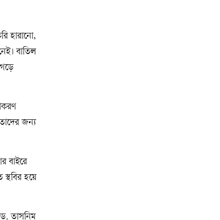
করি হারানো,
নেই। বাতিল
 গড়ে
রীকরণ
 তাদের জন্য
ার বাইরে
 স্থবির হয়ে
র ড. তাসনিম