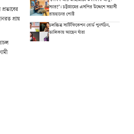
‘দোযখ আর জাহান্নামে তফাৎ কি মাসুদ
স্যার?’: চট্টগ্রামের এসপির উদ্দেশে সন্ত্রাসী
 প্রভাবের
রায়হানের পোস্ট
নরত প্রায়
চলচ্চিত্র সার্টিফিকেশন বোর্ড পুনর্গঠন,
তালিকায় আছেন যাঁরা
চলাচল
গামী