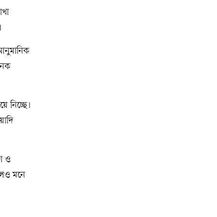
াখা
।
 আনুমানিক
নেক
ে নিচ্ছে।
েয়াদি
ষা ও
বলেও মনে