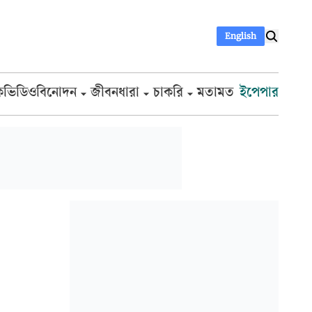
English
ক
ভিডিও
বিনোদন
জীবনধারা
চাকরি
মতামত
ইপেপার