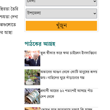
্থিরতা তৈরি
্চয়তা দেখা
কল্পগুলোতে
খুঁজুন
ের আস্থা
পাঠকের আগ্রহ
ভুল স্বীকার করে ক্ষমা চাইলেন ইনফান্তিনো
অভাবের আগুন থেকে কোটি মানুষের হৃদয়
জয়: নাহিদের ঘুরে দাঁড়ানোর গল্প
প্রবাসী আয়ের ৬২ শতাংশই আসছে পাঁচ
দেশ থেকে