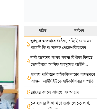
পঠিত
সর্বশেষ
ঘুটঘুটে অন্ধকারে বৈঠক, সত্যিই মোজতবা
১
খামেনি কি না সন্দেহ পেজেশকিয়ানের
নারী আসনের সংসদ সদস্য বিথীকা বিনতে
২
হোসাইনকে আসিফ মাহমুদের আইনি
নোটিশ
ঢাকায় পাকিস্তান হাইকমিশনারের বাসভবনে
৩
আগুন, আইসিইউতে হাইকমিশনার দম্পতি
৪
র‍্যাবের বদলে আসছে এসআরবি
১২ হাজার টাকা ঋণে সুদাসলে ১৩ লাখ,
৫