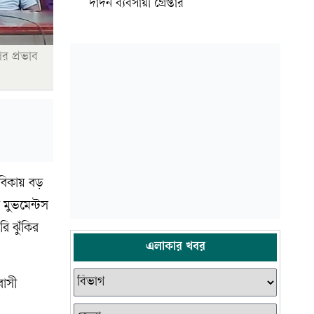
দাদন ব্যবসায়ী গ্রেপ্তার
পর প্রভাব
ীবিকায় বড়
 মুভমেন্টস
ি ঝুঁকির
এলাকার খবর
বাসী