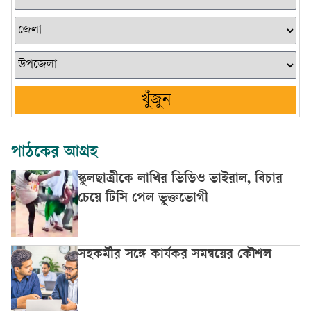
খুঁজুন
পাঠকের আগ্রহ
স্কুলছাত্রীকে লাথির ভিডিও ভাইরাল, বিচার
চেয়ে টিসি পেল ভুক্তভোগী
সহকর্মীর সঙ্গে কার্যকর সমন্বয়ের কৌশল