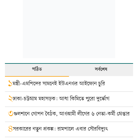
পঠিত
সর্বশেষ
১
মন্ত্রী-এমপিদের সামনেই ইউএনওর আইফোন চুরি
২
ঢাকা-চট্টগ্রাম মহাসড়ক: আধা কিমিতে পুরো দুর্ভোগ
৩
গুলশানে গোপন বৈঠক, আওয়ামী লীগের ৬ নেতা-কর্মী গ্রেপ্তার
৪
সরকারের নতুন প্রকল্প: রামপালে এবার সৌরবিদ্যুৎ