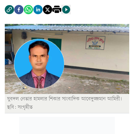
যুবদল নেতার হামলার শিকার সাংবাদিক আবেদুজ্জমান আমিরী।
ছবি: সংগৃহীত