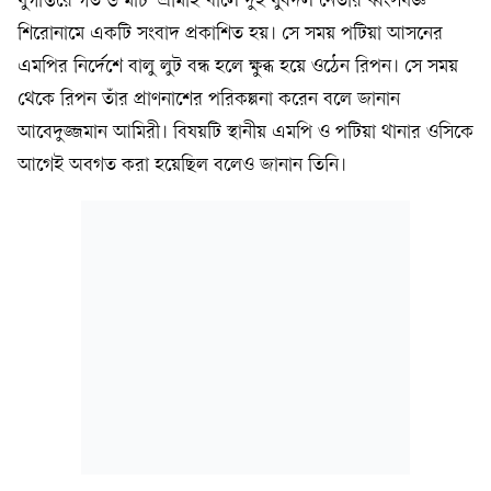
যুগান্তরে গত ৬ মার্চ ‘শ্রীমাই খালে দুই যুবদল নেতার ধ্বংসযজ্ঞ’
শিরোনামে একটি সংবাদ প্রকাশিত হয়। সে সময় পটিয়া আসনের
এমপির নির্দেশে বালু লুট বন্ধ হলে ক্ষুব্ধ হয়ে ওঠেন রিপন। সে সময়
থেকে রিপন তাঁর প্রাণনাশের পরিকল্পনা করেন বলে জানান
আবেদুজ্জমান আমিরী। বিষয়টি স্থানীয় এমপি ও পটিয়া থানার ওসিকে
আগেই অবগত করা হয়েছিল বলেও জানান তিনি।