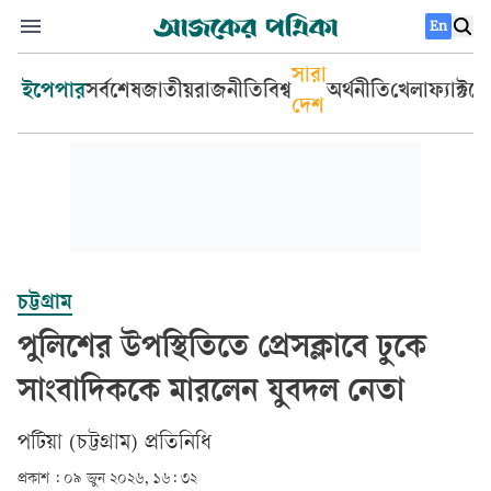
En
সারা
ইপেপার
সর্বশেষ
জাতীয়
রাজনীতি
বিশ্ব
অর্থনীতি
খেলা
ফ্যাক্টচ
দেশ
চট্টগ্রাম
পুলিশের উপস্থিতিতে প্রেসক্লাবে ঢুকে
সাংবাদিককে মারলেন যুবদল নেতা
পটিয়া (চট্টগ্রাম) প্রতিনিধি
প্রকাশ :
০৯ জুন ২০২৬, ১৬: ৩২