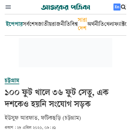
En
সারা
ইপেপার
সর্বশেষ
জাতীয়
রাজনীতি
বিশ্ব
অর্থনীতি
খেলা
ফ্যাক্টচ
দেশ
চট্টগ্রাম
১০০ ফুট খালে ৩৬ ফুট সেতু, এক
দশকেও হয়নি সংযোগ সড়ক
ইউসুফ আরফাত, ফটিকছড়ি (চট্টগ্রাম)
প্রকাশ :
২৮ এপ্রিল ২০২৬, ০৯: ৪১