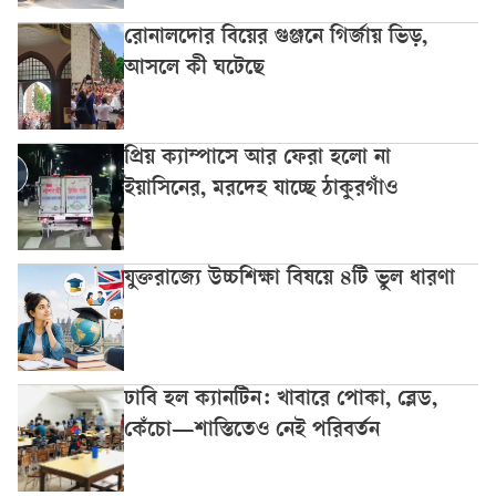
রোনালদোর বিয়ের গুঞ্জনে গির্জায় ভিড়,
আসলে কী ঘটেছে
প্রিয় ক্যাম্পাসে আর ফেরা হলো না
ইয়াসিনের, মরদেহ যাচ্ছে ঠাকুরগাঁও
যুক্তরাজ্যে উচ্চশিক্ষা বিষয়ে ৪টি ভুল ধারণা
ঢাবি হল ক্যানটিন: খাবারে পোকা, ব্লেড,
কেঁচো—শাস্তিতেও নেই পরিবর্তন