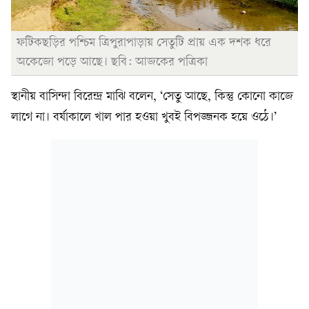
ফটিকছড়ির পশ্চিম ত্রিপুরাপাড়ায় সেতুটি প্রায় এক দশক ধরে
অকেজো পড়ে আছে। ছবি: আজকের পত্রিকা
স্থানীয় বাসিন্দা বিরেন্দ্র মাঝি বলেন, ‘সেতু আছে, কিন্তু কোনো কাজে
লাগে না। বর্ষাকালে খাল পার হওয়া খুবই বিপজ্জনক হয়ে ওঠে।’