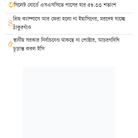
৩
সিলেট বোর্ডে এসএসসিতে পাসের হার ৫৮.৩৩ শতাংশ
প্রিয় ক্যাম্পাসে আর ফেরা হলো না ইয়াসিনের, মরদেহ যাচ্ছে
৪
ঠাকুরগাঁও
স্থানীয় সরকার নির্বাচনেও থাকছে না পোস্টার, আচরণবিধি
৫
চূড়ান্ত করল ইসি