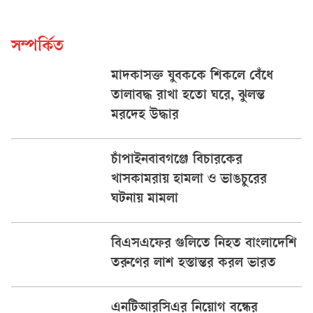
সম্পর্কিত
মাদকাসক্ত যুবককে শিকলে বেঁধে
তালাবদ্ধ রাখা হতো ঘরে, ঝুলন্ত
মরদেহ উদ্ধার
চাঁপাইনবাবগঞ্জে বিচারকের
খাসকামরায় হামলা ও ভাঙচুরের
ঘটনায় মামলা
বিএসএফের গুলিতে নিহত বাংলাদেশি
তরুণের লাশ হস্তান্তর করল ভারত
এনটিআরসিএর নিয়োগ বন্ধের