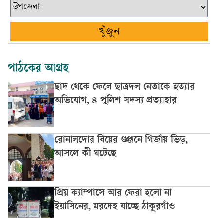
খুঁজুন
পাঠকের আগ্রহ
ছাদ থেকে ফেলে ছাত্রদল নেতাকে হত্যার
অভিযোগ, ৪ পুলিশ সদস্য প্রত্যাহার
রোনালদোর বিয়ের গুঞ্জনে গির্জায় ভিড়,
আসলে কী ঘটেছে
প্রিয় ক্যাম্পাসে আর ফেরা হলো না
ইয়াসিনের, মরদেহ যাচ্ছে ঠাকুরগাঁও