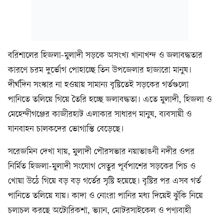
বরিশালের হিজলা-মুলাদী সড়কে অসংখ্য খানাখন্দ ও জলাবদ্ধতার
কারণে চরম দুর্ভোগ পোহাচ্ছে তিন উপজেলার হাজারো মানুষ।
দীর্ঘদিন সংস্কার না হওয়ায় সামান্য বৃষ্টিতেই সড়কের গর্তগুলো
পানিতে তলিয়ে গিয়ে তৈরি হচ্ছে জলাবদ্ধতা। এতে মুলাদী, হিজলা ও
মেহেন্দীগঞ্জের কাজীরহাট এলাকার সাধারণ মানুষ, ব্যবসায়ী ও
যানবাহন চালকদের ভোগান্তি বেড়েছে।
সরেজমিন দেখা যায়, মুলাদী পৌরসভার নয়াভাঙনী নদীর ওপর
নির্মিত হিজলা-মুলাদী সংযোগ সেতুর পূর্বপাশের সড়কের পিচ ও
খোয়া উঠে গিয়ে বড় বড় গর্তের সৃষ্টি হয়েছে। বৃষ্টির পর এসব গর্ত
পানিতে তলিয়ে যায়। কাদা ও নোংরা পানির মধ্য দিয়েই ঝুঁকি নিয়ে
চলাচল করছে অটোরিকশা, ভ্যান, মোটরসাইকেল ও পণ্যবাহী