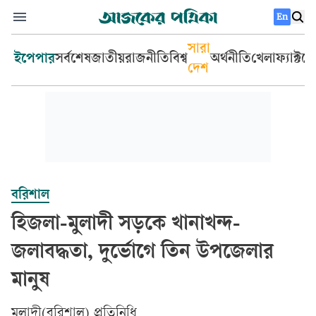
En
সারা
ইপেপার
সর্বশেষ
জাতীয়
রাজনীতি
বিশ্ব
অর্থনীতি
খেলা
ফ্যাক্টচ
দেশ
বরিশাল
হিজলা-মুলাদী সড়কে খানাখন্দ-
জলাবদ্ধতা, দুর্ভোগে তিন উপজেলার
মানুষ
মুলাদী(বরিশাল) প্রতিনিধি