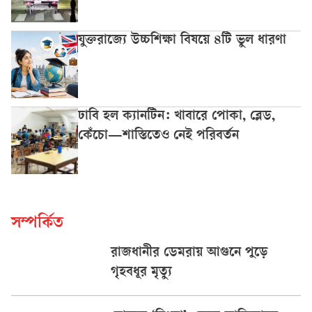
যুক্তরাজ্যে উচ্চশিক্ষা বিষয়ে ৪টি ভুল ধারণা
ঢাবি হল ক্যানটিন: খাবারে পোকা, ব্লেড,
কেঁচো—শাস্তিতেও নেই পরিবর্তন
সম্পর্কিত
রাজধানীর ডেমরায় আগুনে পুড়ে
গৃহবধূর মৃত্যু