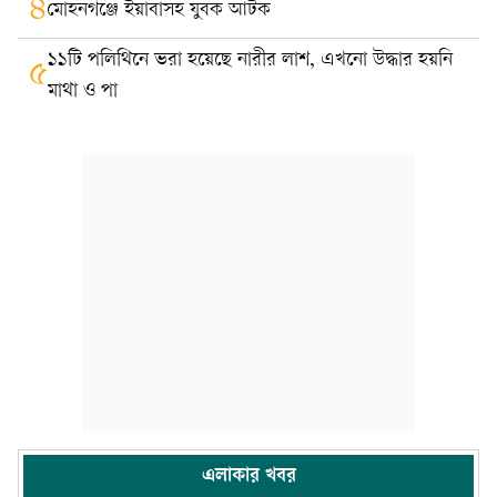
৪
মোহনগঞ্জে ইয়াবাসহ যুবক আটক
১১টি পলিথিনে ভরা হয়েছে নারীর লাশ, এখনো উদ্ধার হয়নি
৫
মাথা ও পা
এলাকার খবর