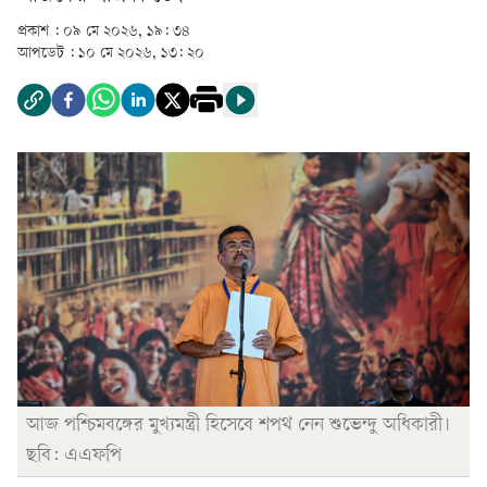
প্রকাশ :
০৯ মে ২০২৬, ১৯: ৩৪
আপডেট :
১০ মে ২০২৬, ১৩: ২০
আজ পশ্চিমবঙ্গের মুখ্যমন্ত্রী হিসেবে শপথ নেন শুভেন্দু অধিকারী।
ছবি: এএফপি