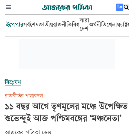
En
সারা
ইপেপার
সর্বশেষ
জাতীয়
রাজনীতি
বিশ্ব
অর্থনীতি
খেলা
ফ্যাক্টচ
দেশ
বিশ্লেষণ
রাজনীতির পালাবদল
১১ বছর আগে তৃণমূলের মঞ্চে উপেক্ষিত
শুভেন্দুই আজ পশ্চিমবঙ্গের ‘মঞ্চনেতা’
আজকের পত্রিকা ডেস্ক­