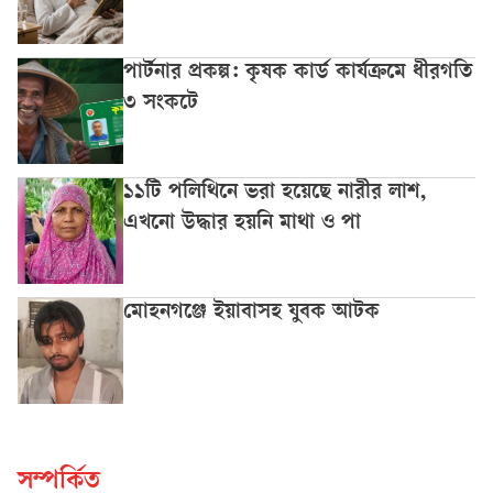
পার্টনার প্রকল্প: কৃষক কার্ড কার্যক্রমে ধীরগতি
৩ সংকটে
১১টি পলিথিনে ভরা হয়েছে নারীর লাশ,
এখনো উদ্ধার হয়নি মাথা ও পা
মোহনগঞ্জে ইয়াবাসহ যুবক আটক
সম্পর্কিত