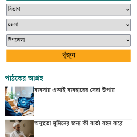
খুঁজুন
পাঠকের আগ্রহ
ব্যবসায় এআই ব্যবহারের সেরা উপায়
অসুস্থতা মুমিনের জন্য কী বার্তা বহন করে