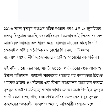
১৯৯৮ সালে তৃণমূল কংগ্রেস গঠিত হওয়ার পরও এই ২১ জুলাইয়ের
গুরুত্ব বিন্দুমাত্র কমেনি, বরং প্রতিবছর ধর্মতলার এই দিনের সমাবেশ
আরও বিশালাকার রূপ ধারণ করে। বাংলার মানুষের কাছে দিনটি
কেবলই একটি রাজনৈতিক সমাবেশের দিন নয়, এটি মমতা
বন্দ্যোপাধ্যায়ের দীর্ঘ আন্দোলনের লড়াই ও আবেগের বড় প্রতীক।
ওই ঘটনার ১৮ বছর পর, সালটা ২০১১। পরিবর্তনের ঝড়ে আবারও
উত্তাল পশ্চিমবঙ্গ। বামফ্রন্ট সরকারের পতনের পর কলকাতার ব্রিগেড
প্যারেড গ্রাউন্ড ও ধর্মতলায় এক বিশাল সমাবেশের আয়োজন করেছে
তৃণমূল কংগ্রেস। মাঠজুড়ে কানায় কানায় লোক। মঞ্চে উপস্থিত তৃণমূল
নেত্রী মমতা বন্দ্যোপাধ্যায়সহ প্রথম সারির সমস্ত নেতা। যুব তৃণমূল
কংগ্রেসের তৎকালীন সভাপতি শুভেন্দু অধিকারীও সেদিন মঞ্চে