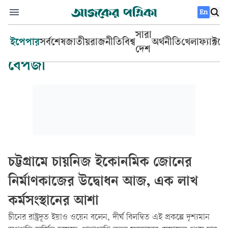
En
সারা
ইপেপার
সর্বশেষ
জাতীয়
রাজনীতি
বিশ্ব
অর্থনীতি
খেলা
ফ্যাক্টচ
দেশ
বেপজা
চট্টগ্রামে চায়নিজ ইকোনমিক জোনের
নির্মাণকাজের উদ্বোধন আজ, এক লাখ
কর্মসংস্থানের আশা
চীনের রাষ্ট্রদূত ইয়াও ওয়েন বলেন, দীর্ঘ বিলম্বিত এই প্রকল্পে দৃশ্যমান