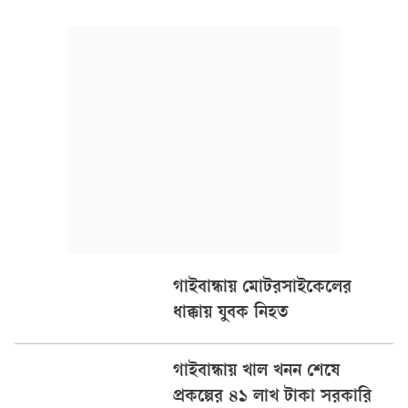
ইউনিয়নের দারিয়াপুর মিরের বাগান এলাকার বাসিন্দা।
গাইবান্ধায় মোটরসাইকেলের
ধাক্কায় যুবক নিহত
গাইবান্ধায় খাল খনন শেষে
প্রকল্পের ৪১ লাখ টাকা সরকারি