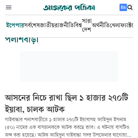
En
সারা
ইপেপার
সর্বশেষ
জাতীয়
রাজনীতি
বিশ্ব
অর্থনীতি
খেলা
ফ্যাক্টচ
দেশ
পলাশবাড়ী
আসনের নিচে রাখা ছিল ১ হাজার ২৭০টি
ইয়াবা, চালক আটক
গাইবান্ধার পলাশবাড়ীতে ১ হাজার ২৭০টি ইয়াবাসহ জাহিদুল ইসলাম
(৫০) নামের এক বাসচালককে আটক করছে র‌্যাব। এ ঘটনায় বাসটিও
জব্দ করা হয়েছে। আটক জাহিদুল গাইবান্ধা সদর উপজেলার ঘাগোয়া