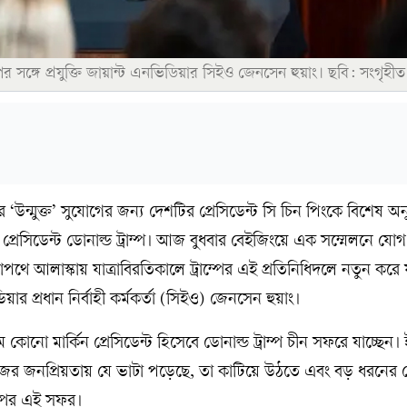
াম্পের সঙ্গে প্রযুক্তি জায়ান্ট এনভিডিয়ার সিইও জেনসেন হুয়াং। ছবি: সংগৃহীত
জ্যের ‘উন্মুক্ত’ সুযোগের জন্য দেশটির প্রেসিডেন্ট সি চিন পিংকে বিশেষ অ
প্রেসিডেন্ট ডোনাল্ড ট্রাম্প। আজ বুধবার বেইজিংয়ে এক সম্মেলনে যো
াপথে আলাস্কায় যাত্রাবিরতিকালে ট্রাম্পের এই প্রতিনিধিদলে নতুন করে য
িয়ার প্রধান নির্বাহী কর্মকর্তা (সিইও) জেনসেন হুয়াং।
 কোনো মার্কিন প্রেসিডেন্ট হিসেবে ডোনাল্ড ট্রাম্প চীন সফরে যাচ্ছেন।
শে নিজের জনপ্রিয়তায় যে ভাটা পড়েছে, তা কাটিয়ে উঠতে এবং বড় ধরনের
ম্পের এই সফর।