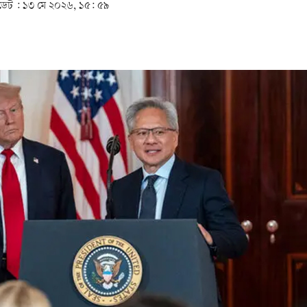
েট :
১৩ মে ২০২৬, ১৫: ৫৯