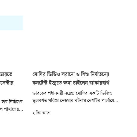
ে ভারতে
মোদির ভিডিও সরানো ও শিশু নির্যাতনের
সেন্টার
কনটেন্ট ইস্যুতে ক্ষমা চাইলেন জাকারবার্গ
ভারতের প্রধানমন্ত্রী নরেন্দ্র মোদির একটি ভিডিও
ভুলবশত সরিয়ে দেওয়ার ঘটনায় দেশটির পার্লামেন্টারি
হাব নির্মাণের
কমিটির কাছে ক্ষমা চেয়েছেন মেটার প্রধান নির্বাহী মার্ক
লে পাহাড়ের
২ দিন আগে
জাকারবার্গ। একই সঙ্গে শিশু যৌন নির্যাতনসংক্রান্ত
অংশ উন্মুক্ত
কনটেন্ট, ডিপফেক এবং প্ল্যাটফর্ম পরিচালনায় বিভিন্ন
টেরেসের মতো
ত্রুটি নিয়েও তিনি দুঃখ প্রকাশ করেছেন বলে
দীদের