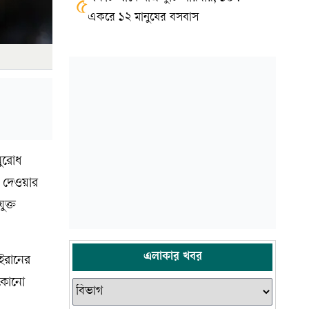
৫
একরে ১২ মানুষের বসবাস
নুরোধ
গ দেওয়ার
ুক্ত
এলাকার খবর
 ইরানের
 কোনো