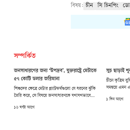
বিষয়:
চীন
সি চিনপিং
ডোন
সম্পর্কিত
জনসাধারণের জন্য ‘উপদ্রব’, যুক্তরাষ্ট্রে মেটাকে
সুচ ছাড়াই 
৫৭ কোটি ডলার জরিমানা
চীনে কৃত্রিম বু
সমন্বয়ে এমন এক
শিশুদের ক্ষেত্রে মেটার প্ল্যাটফর্মগুলো যে ধরনের ঝুঁকি
হয়েছে, যা শূক
তৈরি করে, সে বিষয়ে জনসাধারণকে যথাযথভাবে
১ দিন আগে
(নিডল-ফ্রি) পদ
সতর্ক করতে ব্যর্থ হওয়ার অভিযোগে কোম্পানিটিকে
১৬ ঘণ্টা আগে
সবচেয়ে বড় শূ
আরও প্রায় ৫৭ কোটি বা ৫৬৭ মিলিয়ন ডলার
উৎপাদন আরও দ
পরিশোধের নির্দেশ দিয়েছেন আদালত। শিশুদের
ব্যবহারের উদ্য
অনলাইন নিরাপত্তা নিয়ে মেটার বিরুদ্ধে এখন পর্যন্ত