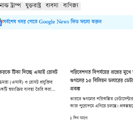
াল্ড ট্রাম্প
যুক্তরাষ্ট্র
ব্যবসা
বাণিজ্য
সর্বশেষ খবর পেতে Google News ফিড ফলো করুন
শূকরকে টিকা দিচ্ছে এআই রোবট
পরিবেশগত বিপর্যয়ের প্রশ্নের মুখ
গুগলের ১৫ বিলিয়ন ডলারের ডেটা
দ্ধিমত্তা (এআই) ও রোবট প্রযুক্তির
প্রকল্প
টি স্বয়ংক্রিয় ব্যবস্থা তৈরি করা
রকে মানুষের সহায়তা ছাড়াই সুচবিহীন
ভারতে গুগলের পরিকল্পিত ডেটাসেন্টার 
্ধতিতে টিকা দিতে সক্ষম। বিশ্বের
কাজ পুরোদমে এগিয়ে চলছে। প্রকল্পস্থ
করের মাংস উৎপাদনকারী দেশ হিসেবে
ঢাল ইতিমধ্যে খুঁড়ে লাল মাটির বিস্তীর্ণ 
ক্ষ ও আধুনিক করতে এই প্রযুক্তি
১ দিন আগে
করা হয়েছে এবং সেটিকে ধাপে ধাপে 
োগ...
করে সাজানো হয়েছে। তবে পরিবেশবা