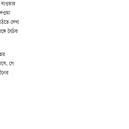
ে যাওয়ার
দেওয়া
 উঠতে দেখা
ঙ্গে বৈঠক
াতর
আসে, সে
চীনের