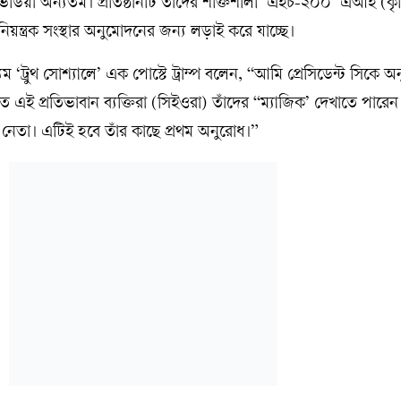
িডিয়া অন্যতম। প্রতিষ্ঠানটি তাদের শক্তিশালী ‘এইচ-২০০’ এআই (কৃত
য়ে নিয়ন্ত্রক সংস্থার অনুমোদনের জন্য লড়াই করে যাচ্ছে।
‘ট্রুথ সোশ্যালে’ এক পোস্টে ট্রাম্প বলেন, “আমি প্রেসিডেন্ট সিকে 
ে এই প্রতিভাবান ব্যক্তিরা (সিইওরা) তাঁদের “ম্যাজিক’ দেখাতে পারেন। 
 নেতা। এটিই হবে তাঁর কাছে প্রথম অনুরোধ।”