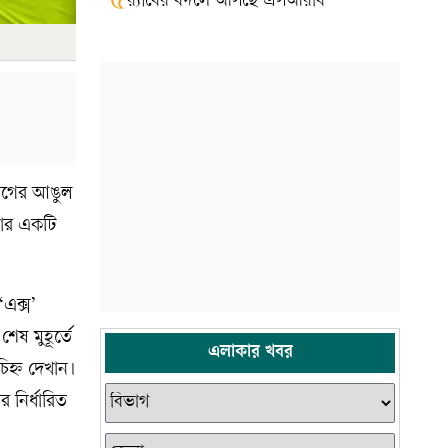
৫
র‍্যাবের বদলে আসছে এসআরবি
িযোগের আঙুল
াঁর একটি
এক্স’
েষ মুহূর্তে
এলাকার খবর
িহ্ন দেখান।
 নির্ধারিত