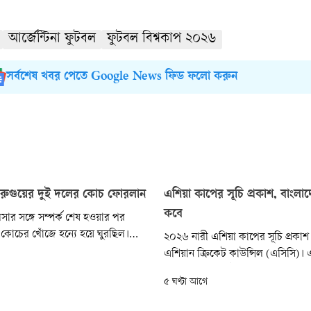
আর্জেন্টিনা ফুটবল
ফুটবল বিশ্বকাপ ২০২৬
সর্বশেষ খবর পেতে Google News ফিড ফলো করুন
উরুগুয়ের দুই দলের কোচ ফোরলান
এশিয়া কাপের সূচি প্রকাশ, বাংলাদ
কবে
লসার সঙ্গে সম্পর্ক শেষ হওয়ার পর
ন কোচের খোঁজে হন্যে হয়ে ঘুরছিল।
২০২৬ নারী এশিয়া কাপের সূচি প্রকা
না যাচ্ছিল দিয়েগো ফোরলানের নাম।
এশিয়ান ক্রিকেট কাউন্সিল (এসিসি)। 
 ফুটবল অ্যাসোসিয়েশন (এইউএফ)
শুরু হয়ে ১৩ সেপ্টেম্বর শেষ হবে মহাদেশীয়
৫ ঘণ্টা আগে
োষণা দিয়ে ফেলেছে।
এই টুর্নামেন্ট। সংযুক্ত আরব আমিরাতে
যাওয়া এই টুর্নামেন্টে অংশ নিচ্ছে আট 