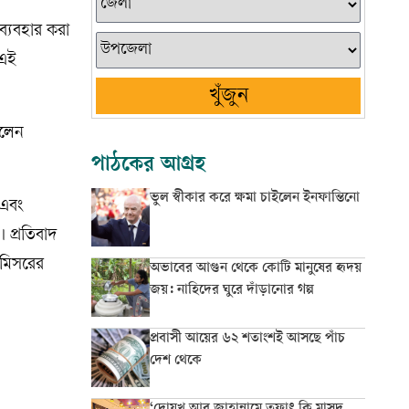
ব্যবহার করা
 এই
খুঁজুন
িলেন
পাঠকের আগ্রহ
ভুল স্বীকার করে ক্ষমা চাইলেন ইনফান্তিনো
 এবং
 প্রতিবাদ
 মিসরের
অভাবের আগুন থেকে কোটি মানুষের হৃদয়
জয়: নাহিদের ঘুরে দাঁড়ানোর গল্প
প্রবাসী আয়ের ৬২ শতাংশই আসছে পাঁচ
দেশ থেকে