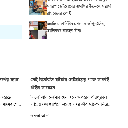
‘দোযখ আর জাহান্নামে তফাৎ কি মাসুদ
স্যার?’: চট্টগ্রামের এসপির উদ্দেশে সন্ত্রাসী
রায়হানের পোস্ট
চলচ্চিত্র সার্টিফিকেশন বোর্ড পুনর্গঠন,
তালিকায় আছেন যাঁরা
েশের ম্যাচ
সেই বিতর্কিত ঘটনায় নেইমারের পক্ষে সাফাই
গাইল সান্তোস
শ করেছে
বিতর্ক আর নেইমার যেন একে অপরের পরিপূরক।
এ মাসের শেষে
ম্যাচের ফল ছাপিয়ে অনেক সময় তাঁর আচরণ নিয়ে
 শ্রেষ্ঠত্বের
আলোচনা চলে বেশি। এবার সান্তোসের জয়ের পর
৬ ঘণ্টা আগে
র দুবাইয়ে হতে
প্রতিপক্ষ দলকে তাতিয়ে সমালোচিত হলেন নেইমার।
দল।
ব্রাজিলের তারকা ফরোয়ার্ড ইস্যুতে মুখ খুলল সান্তোস।