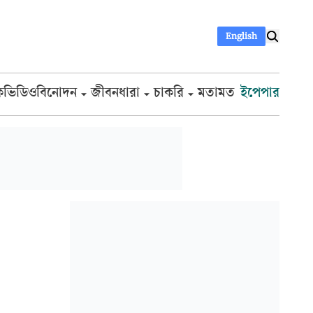
English
ক
ভিডিও
বিনোদন
জীবনধারা
চাকরি
মতামত
ইপেপার