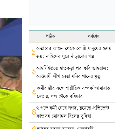
পঠিত
সর্বশেষ
অভাবের আগুন থেকে কোটি মানুষের হৃদয়
১
জয়: নাহিদের ঘুরে দাঁড়ানোর গল্প
আইসিইউতে হাতকড়া পরা ছবি ভাইরাল:
২
আওয়ামী লীগ নেতা মনির খানের মৃত্যু
কর্মীর স্ত্রীর সঙ্গে শারীরিক সম্পর্ক জামায়াত
৩
নেতার, দল থেকে বহিষ্কার
৭ পদে কর্মী নেবে নগদ, রয়েছে প্রভিডেন্ট
৪
ফান্ডসহ মোবাইল বিলের সুবিধা