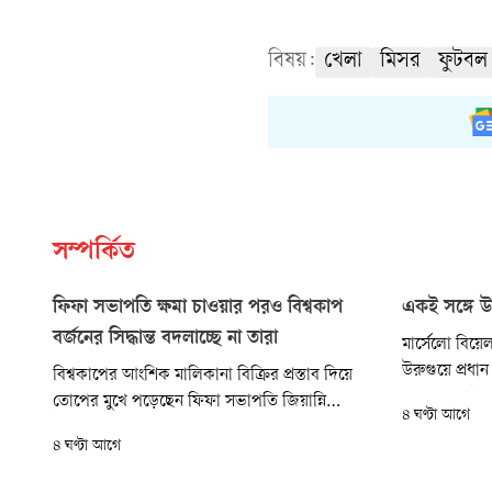
বিষয়:
খেলা
মিসর
ফুটবল
সম্পর্কিত
ফিফা সভাপতি ক্ষমা চাওয়ার পরও বিশ্বকাপ
একই সঙ্গে 
বর্জনের সিদ্ধান্ত বদলাচ্ছে না তারা
মার্সেলো বিয়ে
উরুগুয়ে প্রধা
বিশ্বকাপের আংশিক মালিকানা বিক্রির প্রস্তাব দিয়ে
আগে থেকেই শো
তোপের মুখে পড়েছেন ফিফা সভাপতি জিয়ান্নি
৪ ঘণ্টা আগে
আজ উরুগুয়ে
ইনফান্তিনো। তাতে করে তাঁর চেয়ার নড়েচড়ে যাওয়ার
৪ ঘণ্টা আগে
আনুষ্ঠানিক ঘ
মতো অবস্থা। এমনকি উয়েফার ৫৫ সদস্য দেশ ফিফার
বিভিন্ন টুর্নামেন্ট বর্জনের সিদ্ধান্ত নিয়েছিল। এখনো