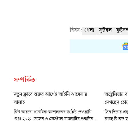
বিষয়:
খেলা
ফুটবল
ফুটব
সম্পর্কিত
নতুন ক্লাবে শুরুর আগেই আইনি ঝামেলায়
অস্ট্রেলিয়ায় 
সালাহ
দেখছেন হোয়
নিউ কায়রো প্রাথমিক আদালতের সংশ্লিষ্ট দেওয়ানি
তিন দিনের প্রস্
বেঞ্চ ২০২৬ সালের ৬ সেপ্টেম্বর মামলাটির শুনানির
কাছে বিধ্বস্ত 
দিন নির্ধারণ করেছেন। ২০২৫ সালের ৭৮২৬ নম্বর পূর্ণ
ইনিংস এবং ৩৮