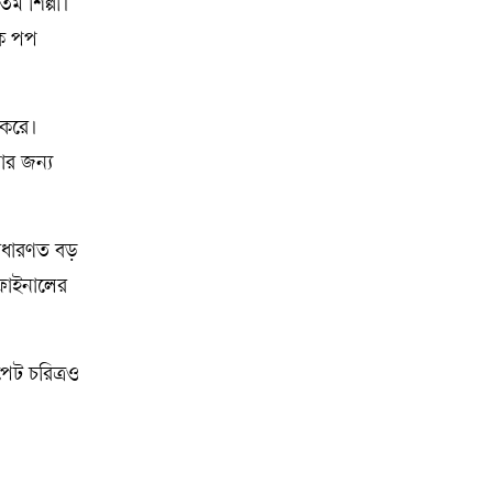
ম শিল্পী।
িক পপ
 করে।
ার জন্য
সাধারণত বড়
 ফাইনালের
পেট চরিত্রও