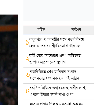
পঠিত
সর্বশেষ
বাবুনগরে প্রধানমন্ত্রীর সঙ্গে মতবিনিময়ে
১
হেফাজতের যে শীর্ষ নেতারা থাকছেন
কর্মী নেবে আনোয়ার গ্রুপ, অভিজ্ঞতা
২
ছাড়াও আবেদনের সুযোগ
নয়াদিল্লিতে শেখ হাসিনার সংবাদ
৩
সম্মেলনের সঞ্চালক কে এই অরিন
১১টি পলিথিনে ভরা হয়েছে নারীর লাশ,
৪
এখনো উদ্ধার হয়নি মাথা ও পা
মাতাল প্রধান শিক্ষক মলত্যাগ করলেন