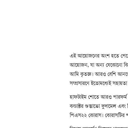
এই আয়োজনের অংশ হতে পেরে উচ
আয়োজন, যা অন্য যেকোনো কিছু
আমি কৃতজ্ঞ। আরও বেশি আনন্দে
সম্প্রসারণে ইতোমধ্যেই সহায়তা 
হাফটাইম শোতে আরও পারফর্ম ক
কন্ডাক্টর গুস্তাভো দুদামেল এবং 
পিএস২২ কোরাস। কোরাসটির পরিবে