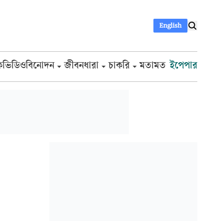
English
ক
ভিডিও
বিনোদন
জীবনধারা
চাকরি
মতামত
ইপেপার