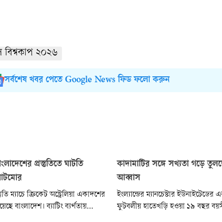
ল বিশ্বকাপ ২০২৬
সর্বশেষ খবর পেতে Google News ফিড ফলো করুন
বাংলাদেশের প্রস্তুতিতে ঘাটতি
কাদামাটির সঙ্গে সখ্যতা গড়ে তুল
াটমোর
আব্বাস
তুতি ম্যাচে ক্রিকেট অস্ট্রেলিয়া একাদশের
ইংল্যান্ডের ম্যানচেস্টার ইউনাইটেডের
হয়েছে বাংলাদেশ। ব্যাটিং ব্যর্থতায়
ফুটবলীয় হাতেখড়ি হওয়া ১৯ বছর বয়স
 রানে হেরেছে নাজমুল হোসেন শান্তর
অ্যাডাম আব্বাস বাংলাদেশ অনূর্ধ্ব-২০