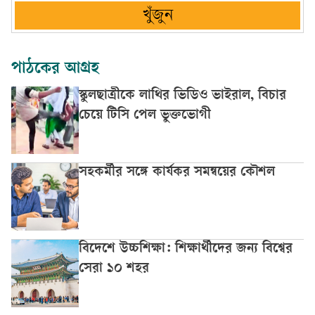
খুঁজুন
পাঠকের আগ্রহ
স্কুলছাত্রীকে লাথির ভিডিও ভাইরাল, বিচার
চেয়ে টিসি পেল ভুক্তভোগী
সহকর্মীর সঙ্গে কার্যকর সমন্বয়ের কৌশল
বিদেশে উচ্চশিক্ষা: শিক্ষার্থীদের জন্য বিশ্বের
সেরা ১০ শহর