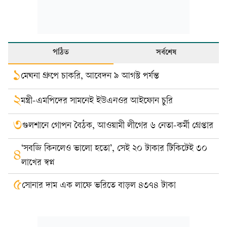
পঠিত
সর্বশেষ
১
মেঘনা গ্রুপে চাকরি, আবেদন ৯ আগস্ট পর্যন্ত
২
মন্ত্রী-এমপিদের সামনেই ইউএনওর আইফোন চুরি
৩
গুলশানে গোপন বৈঠক, আওয়ামী লীগের ৬ নেতা-কর্মী গ্রেপ্তার
‘সবজি কিনলেও ভালো হতো’, সেই ২০ টাকার টিকিটেই ৩০
৪
লাখের স্বপ্ন
৫
সোনার দাম এক লাফে ভরিতে বাড়ল ৪৩৭৪ টাকা