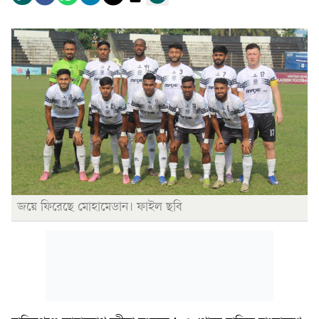
জয়ে ফিরেছে মোহামেডান। ফাইল ছবি