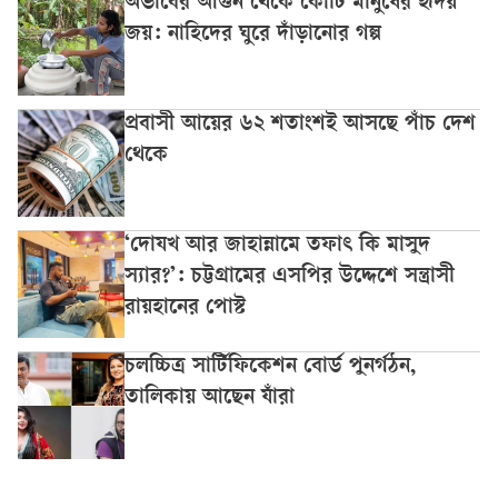
অভাবের আগুন থেকে কোটি মানুষের হৃদয়
জয়: নাহিদের ঘুরে দাঁড়ানোর গল্প
প্রবাসী আয়ের ৬২ শতাংশই আসছে পাঁচ দেশ
থেকে
‘দোযখ আর জাহান্নামে তফাৎ কি মাসুদ
স্যার?’: চট্টগ্রামের এসপির উদ্দেশে সন্ত্রাসী
রায়হানের পোস্ট
চলচ্চিত্র সার্টিফিকেশন বোর্ড পুনর্গঠন,
তালিকায় আছেন যাঁরা