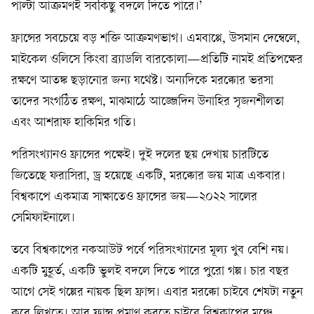
পাল্টা আক্রমণই সবকিছু বদলে দিতে পারে।’
ফ্রান্সের সবচেয়ে বড় শক্তি আক্রমণভাগ। এমবাপ্পে, উসমান দেম্বেলে,
মাইকেল ওলিসে কিংবা ব্র্যাডলি বারকোলা—প্রতিটি নামই প্রতিপক্ষের
রক্ষণে আতঙ্ক ছড়ানোর জন্য যথেষ্ট। অন্যদিকে মরক্কোর ভরসা
তাদের সংগঠিত রক্ষণ, মাঝমাঠে আজ্জেদিন উনাহির সৃজনশীলতা
এবং আশরাফ হাকিমির গতি।
পরিসংখ্যানও ফ্রান্সের পক্ষেই। দুই দলের ছয় দেখায় চারটিতে
জিতেছে ফরাসিরা, ড্র হয়েছে একটি, মরক্কোর জয় মাত্র একবার।
বিশ্বকাপে একমাত্র সাক্ষাতেও ফ্রান্সের জয়—২০২২ সালের
সেমিফাইনালে।
তবে বিশ্বকাপের নকআউট পর্বে পরিসংখ্যানের মূল্য খুব বেশি নয়।
একটি মুহূর্ত, একটি ভুলই বদলে দিতে পারে পুরো গল্প। চার বছর
আগে সেই গল্পের নায়ক ছিল ফ্রান্স। এবার মরক্কো চাইবে শেষটা নতুন
করে লিখতে। আর ফ্রান্স প্রমাণ করতে চাইবে বিশ্বকাপের মঞ্চে