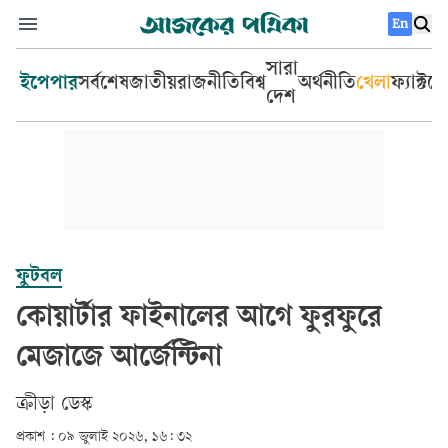
En
সারা
ইপেপার
সর্বশেষ
জাতীয়
রাজনীতি
বিশ্ব
অর্থনীতি
খেলা
ফ্যাক্টচ
দেশ
ফুটবল
কোয়ার্টার ফাইনালের আগে ফুরফুরে
মেজাজে আর্জেন্টিনা
ক্রীড়া ডেস্ক
প্রকাশ :
০৯ জুলাই ২০২৬, ১৬: ৩২