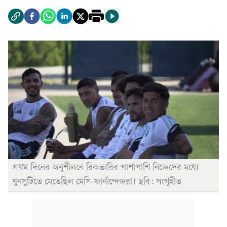
প্রথম দিনের অনুশীলনে রিকভারির পাশাপাশি নিজেদের মধ্যে
খুনসুটিতে মেতেছিল মেসি-ফার্নান্দেজরা। ছবি: সংগৃহীত