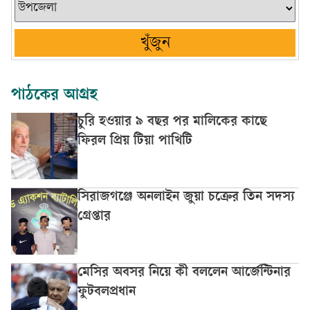
খুঁজুন
পাঠকের আগ্রহ
চুরি হওয়ার ৯ বছর পর মালিকের কাছে
ফিরল প্রিয় টিয়া পাখিটি
সিরাজগঞ্জে অনলাইন জুয়া চক্রের তিন সদস্য
গ্রেপ্তার
মেসির অবসর নিয়ে কী বললেন আর্জেন্টিনার
ফুটবলপ্রধান