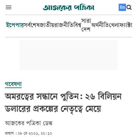
En
সারা
ইপেপার
সর্বশেষ
জাতীয়
রাজনীতি
বিশ্ব
অর্থনীতি
খেলা
ফ্যাক্টচ
দেশ
গবেষণা
অমরত্বের সন্ধানে পুতিন: ২৬ বিলিয়ন
ডলারের প্রকল্পের নেতৃত্বে মেয়ে
আজকের পত্রিকা ডেস্ক­
প্রকাশ :
২৯ মে ২০২৬, ২২: ১২