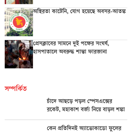
অস্থিরতা কাটেনি, যোগ হয়েছে অবসর-আতঙ্ক
প্রেসক্লাবের সামনে দুই পক্ষের সংঘর্ষ,
হাসপাতালে অবরুদ্ধ শান্তা ফারজানা
সম্পর্কিত
চাঁদে আছড়ে পড়ল স্পেসএক্সের
রকেট, মহাকাশ বর্জ্য নিয়ে বাড়ল শঙ্কা
কেন প্রতিদিনই অ্যাভোকাডো ফুলের