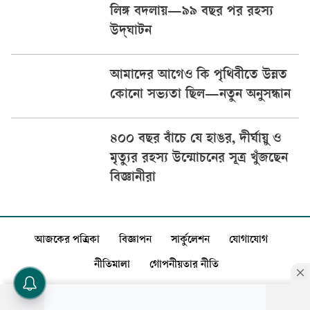
লিঙ্গ বদলায়—৯৯ বছর পর রহস্য
উদ্‌ঘাটন
আমাদের আগেও কি পৃথিবীতে উন্নত
কোনো সভ্যতা ছিল—নতুন অনুসন্ধান
৪০০ বছর বাঁচে যে হাঙর, দীর্ঘায়ু ও
মৃত্যুর রহস্য উন্মোচনের সূত্র খুঁজছেন
বিজ্ঞানীরা
আজকের পত্রিকা
বিজ্ঞাপন
সার্কুলেশন
যোগাযোগ
নীতিমালা
গোপনীয়তার নীতি