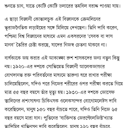
শুনতে চান, যাতে কোটি কোটি ডলারের তহবিল বরাদ্দ পাওয়া যায়।
এ ছাড়া বিজ্ঞানী কোভালচুক এই বিজ্ঞানকে ক্রেমলিনের
ভূরাজনৈতিক লড়াইয়ের সঙ্গে মিলিয়ে দেখছেন। তিনি দাবি করেন,
পশ্চিমা বিশ্ব বিজ্ঞানের মাধ্যমে এমন একধরনের ‘সেবক বা দাস
মানব’ তৈরির চেষ্টা করছে, যাদের নিজস্ব চেতনা থাকবে না।
বার্ধক্যকে জয় করার এই আকাঙ্ক্ষা রুশ শাসকদের জন্য নতুন কিছু
নয়। ১৯২০-এর দশকে সোভিয়েত বিজ্ঞানী আলেকজান্ডার
বোগদানভ রক্ত পরিবর্তনের মাধ্যমে তারুণ্য ধরে রাখার পরীক্ষা
চালিয়েছিলেন, যদিও পরে নিজের শরীরের ওপর পরীক্ষা করতে গিয়ে
মাত্র ৫৫ বছর বয়সে তাঁর মৃত্যু হয়। ১৯৩০-এর দশকে জোসেফ
স্তালিনের প্রশংসাধন্য চিকিৎসক ওলেকসান্দর বোগোমলেটস দাবি
করেছিলেন, মানুষ ১৫০ বছর বাঁচতে পারে, যদিও তিনি নিজে ৬৫
বছর বয়সে মারা যান। পুতিনের ‘ব্যক্তিগত জেরন্টোলজিস্ট’খ্যাত
ভ্লাদিমির খাভিনসন দাবি করেছিলেন, মানুষ ১২০ বছর বাঁচবে,