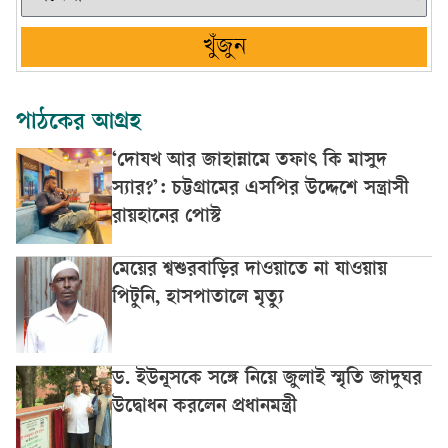
খুঁজুন
পাঠকের আগ্রহ
‘দোযখ আর জাহান্নামে তফাৎ কি মাসুদ
স্যার?’: চট্টগ্রামের এসপির উদ্দেশে সন্ত্রাসী
রায়হানের পোস্ট
মেয়ের শ্বশুরবাড়ির দাওয়াতে না যাওয়ায়
পিটুনি, হাসপাতালে মৃত্যু
ড. ইউনূসকে সঙ্গে নিয়ে জুলাই স্মৃতি জাদুঘর
উদ্বোধন করলেন প্রধানমন্ত্রী