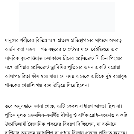
মানুষের শরীরের বিভিন্ন অঙ্গ-প্রত্যঙ্গ প্রতিস্থাপনের মাধ্যমে অমরত্ব
অর্জন করা সম্ভব—গত বছরের সেপ্টেম্বর মাসে বেইজিংয়ে এক
সামরিক কুচকাওয়াজ চলাকালে চীনের প্রেসিডেন্ট সি চিন পিংয়ের
সঙ্গে রাশিয়ার প্রেসিডেন্ট ভ্লাদিমির পুতিনের এমন একটি ঘরোয়া
আলাপচারিতা ফাঁস হয়ে যায়। সে সময় অনেকে এটিকে দুই বয়োবৃদ্ধ
শাসকের খেয়ালি গল্প বলে উড়িয়ে দিয়েছিলেন।
তবে অনুসন্ধানে জানা গেছে, এটি কেবল সাধারণ আড্ডা ছিল না।
পুতিন মূলত ক্রেমলিন-সমর্থিত দীর্ঘায়ু ও বার্ধক্যরোধ-সংক্রান্ত একটি
উচ্চাভিলাষী বৈজ্ঞানিক প্রকল্পের বিবরণ দিচ্ছিলেন, যা বর্তমানে
রাশিয়ার অন্যতম ফ্ল্যাগশিপ বা প্রধান বিজ্ঞান প্রকল্পে পরিণত হয়েছে।