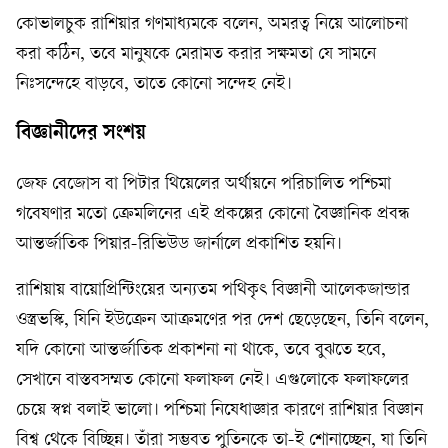
কোভালচুক রাশিয়ার গণমাধ্যমকে বলেন, অমরত্ব নিয়ে আলোচনা
করা কঠিন, তবে মানুষকে মেরামত করার সক্ষমতা যে সামনে
নিঃসন্দেহে বাড়বে, তাতে কোনো সন্দেহ নেই।
বিজ্ঞানীদের সংশয়
জেফ বেজোস বা পিটার থিয়েলের অর্থায়নে পরিচালিত পশ্চিমা
গবেষণার মতো ক্রেমলিনের এই প্রকল্পের কোনো বৈজ্ঞানিক প্রবন্ধ
আন্তর্জাতিক পিয়ার-রিভিউড জার্নালে প্রকাশিত হয়নি।
রাশিয়ায় বায়োপ্রিন্টিংয়ের অন্যতম পথিকৃৎ বিজ্ঞানী আলেকজান্ডার
ওস্ত্রভস্কি, যিনি ইউক্রেন আক্রমণের পর দেশ ছেড়েছেন, তিনি বলেন,
যদি কোনো আন্তর্জাতিক প্রকাশনা না থাকে, তবে বুঝতে হবে,
সেখানে বাস্তবসম্মত কোনো ফলাফল নেই। এগুলোকে ফলাফলের
চেয়ে স্বপ্ন বলাই ভালো। পশ্চিমা নিষেধাজ্ঞার কারণে রাশিয়ার বিজ্ঞান
বিশ্ব থেকে বিচ্ছিন্ন। তাঁরা সম্ভবত পুতিনকে তা-ই শোনাচ্ছেন, যা তিনি