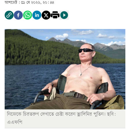
আপডেট :
৩১ মে ২০২৬, ২০: ৪৪
নিজেকে চিরতরুণ দেখাতে চেষ্টা করেন ভ্লাদিমির পুতিন। ছবি:
এএফপি