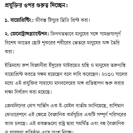
প্রযুক্তির ওপর গুরুত্ব দিচ্ছেন:
১. বায়োপ্রিন্টিং:
জীবন্ত টিস্যুর থ্রিডি প্রিন্ট করা।
২. জেনোট্রান্সপ্ল্যান্টেশন:
জিনগতভাবে মানুষের সঙ্গে সামঞ্জস্যপূর্ণ
বিশেষ জাতের ছোট শূকরের শরীরের ভেতরে মানুষের অঙ্গ তৈরি
করা।
ইতিমধ্যে রুশ বিজ্ঞানীরা ইঁদুরের থাইরয়েড গ্রন্থি ও মানুষের তরুণাস্থি
বায়োপ্রিন্ট করতে সক্ষম হয়েছেন বলে দাবি করেছেন। ২০৩০ সালের
মধ্যে এই প্রযুক্তির সাহায্যে মানবদেহের অঙ্গ প্রতিস্থাপন শুরু করার
লক্ষ্য নির্ধারণ করা হয়েছে।
ক্রেমলিনের প্রেস সার্ভিস এক ই-মেইল বার্তায় জানিয়েছে, রাশিয়ান
ফেডারেশনে এই ক্ষেত্রে বৈজ্ঞানিক কর্মসূচির একটি সম্পূর্ণ পরিসরের
কাজ চলছে। এই প্রকল্পগুলো রাষ্ট্র দ্বারা সমর্থিত এবং বহু বৈজ্ঞানিক
ও গবেষণা প্রতিষ্ঠান এতে অংশ নিচ্ছে।