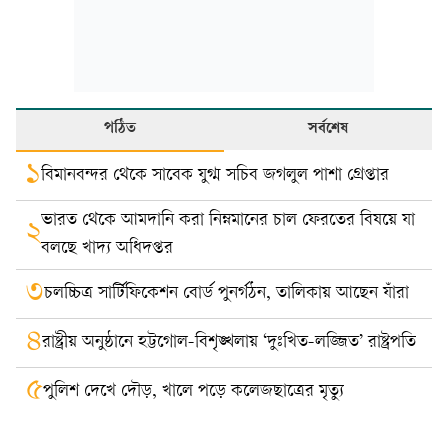
পঠিত
সর্বশেষ
১
বিমানবন্দর থেকে সাবেক যুগ্ম সচিব জগলুল পাশা গ্রেপ্তার
ভারত থেকে আমদানি করা নিম্নমানের চাল ফেরতের বিষয়ে যা
২
বলছে খাদ্য অধিদপ্তর
৩
চলচ্চিত্র সার্টিফিকেশন বোর্ড পুনর্গঠন, তালিকায় আছেন যাঁরা
৪
রাষ্ট্রীয় অনুষ্ঠানে হট্টগোল-বিশৃঙ্খলায় ‘দুঃখিত-লজ্জিত’ রাষ্ট্রপতি
৫
পুলিশ দেখে দৌড়, খালে পড়ে কলেজছাত্রের মৃত্যু