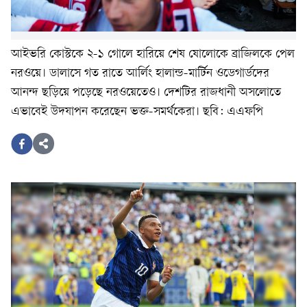
আইভরি কোস্টকে ২-১ গোলে হারিয়ে শেষ ষোলোকে ব্রাজিলকে পেল
নরওয়ে। ডালাসে গত রাতে আর্লিং হালান্ড-মার্টিন ওডেগার্ডদের
আনন্দ ছড়িয়ে পড়েছে নরওয়েতেও। দেশটির রাজধানী অসলোতে
এভাবেই উদযাপন করেছেন ভক্ত-সমর্থকেরা। ছবি: এএফপি