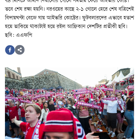
৭৪ মিনিটে আমাদ দিয়ালোর গোলে সমতায় ফেরে আইভরি কোস্ট।
তবে শেষ রক্ষা হয়নি। নরওয়ের কাছে ২-১ গোলে হেরে শেষ বত্রিশেই
বিদায়ঘণ্টা বেজে যায় আইভরি কোস্টের। ফুটবলারদের এভাবে হতাশ
হয়ে তাকিয়ে থাকাটাই হয়ে রইল আফ্রিকান দেশটির প্রতীকী ছবি।
ছবি: এএফপি