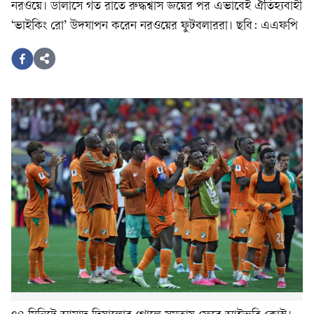
নরওয়ে। ডালাসে গত রাতে রুদ্ধশ্বাস জয়ের পর এভাবেই ঐতিহ্যবাহী
‘ভাইকিং রো’ উদযাপন করেন নরওয়ের ফুটবলাররা। ছবি: এএফপি