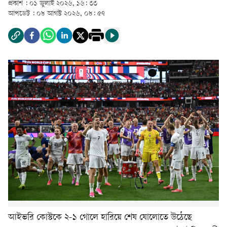
প্রকাশ :
০১ জুলাই ২০২৬, ১৬: ৩৩
আপডেট :
০৮ আগস্ট ২০২৬, ০৮: ৫৭
আইভরি কোস্টকে ২-১ গোলে হারিয়ে শেষ ষোলোতে উঠেছে