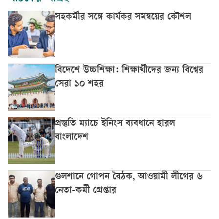
সহকর্মীর সঙ্গে কার্যকর সমন্বয়ের কৌশল
বিদেশে উচ্চশিক্ষা: শিক্ষার্থীদের জন্য বিশ্বের
সেরা ১০ শহর
প্রস্তুতি ম্যাচে ইনিংস ব্যবধানে হারল
বাংলাদেশ
গুলশানে গোপন বৈঠক, আওয়ামী লীগের ৬
নেতা-কর্মী গ্রেপ্তার