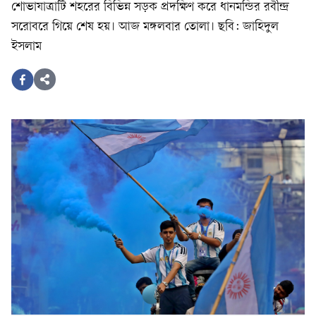
শোভাযাত্রাটি শহরের বিভিন্ন সড়ক প্রদক্ষিণ করে ধানমন্ডির রবীন্দ্র
সরোবরে গিয়ে শেষ হয়। আজ মঙ্গলবার তোলা। ছবি: জাহিদুল
ইসলাম