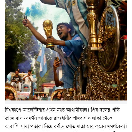
বিশ্বকাপে আর্জেন্টিনার প্রথম ম্যাচ আগামীকাল। প্রিয় দলের প্রতি
ভালোবাসা-সমর্থন জানাতে রাজধানীর শাহবাগ এলাকা থেকে
আকাশি-সাদা পতাকা নিয়ে বর্ণাঢ্য শোভাযাত্রা বের করেন সমর্থকেরা।