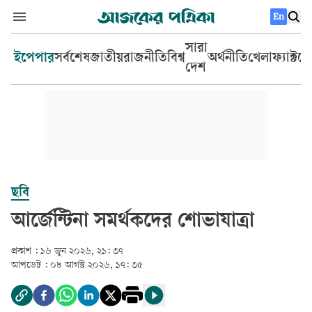
En
সারা
ইপেপার
সর্বশেষ
জাতীয়
রাজনীতি
বিশ্ব
অর্থনীতি
খেলা
ফ্যাক্টচ
দেশ
ছবি
আর্জেন্টিনা সমর্থকদের শোভাযাত্রা
প্রকাশ :
১৬ জুন ২০২৬, ২১: ৩৭
আপডেট :
০৮ আগস্ট ২০২৬, ১৭: ৩৫