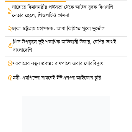
নাটোরে বিমানমন্ত্রীর পথসভা থেকে আটক যুবক বিএনপি
১
নেতার ছেলে, পিস্তলটিও খেলনা
২
ঢাকা-চট্টগ্রাম মহাসড়ক: আধা কিমিতে পুরো দুর্ভোগ
গ্রিস উপকূলে দুই শতাধিক অভিবাসী উদ্ধার, বেশির ভাগই
৩
বাংলাদেশি
৪
সরকারের নতুন প্রকল্প: রামপালে এবার সৌরবিদ্যুৎ
৫
মন্ত্রী-এমপিদের সামনেই ইউএনওর আইফোন চুরি