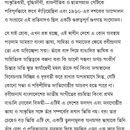
সংস্কৃতিকর্মী, বুদ্ধিজীবী, রাজনীতিক ও ছাত্রসমাজ সেটিকে
পরিপূর্ণভাবে রুখে দাঁড়িয়েছিল এবং ১৯৬০-এর দশকের আন্দোলন
ও সংগ্রামে এই প্রতিবাদও ছিল একটি গুরুত্বপূর্ণ গুণগত সংযোজন।
সে যাই হোক, এখন প্রশ্ন হচ্ছে, এই স্বাধীন দেশে এ কোন অবস্থায়
পড়লাম আমরা? বাংলা ভাষা, সাহিত্য ও সমাজের ক্ষেত্রে রবীন্দ্রনাথ
তো এক অবিচ্ছেদ্য সত্তা। তাঁকে বাদ দিয়ে বাঙালির ভাষিক ও
সাহিত্যিক অস্তিত্বকে কল্পনা করা কি আদৌ সম্ভব? অথচ সংকীর্ণ
চিন্তার অতি ক্ষুদ্র স্বার্থান্বেষী মহল তাঁকে ধর্ম কিংবা জন্মস্থানের
বিবেচনায় বিচ্ছিন্ন ও দূরবর্তী করে রাখার অপপ্রয়াসে লিপ্ত, যেটি
কোনো সভ্য ও পরিশীলিত জাতিগোষ্ঠীর আচরণ হতে পারে না।
রবীন্দ্রনাথ বাংলাদেশের জাতীয় সংগীতের রচয়িতা কিংবা প্রথম
বাঙালি নোবেল বিজয়ী—এটিই এ দেশের জনগণ এবং জনগোষ্ঠীর
ভাষা ও সংস্কৃতির সঙ্গে তাঁর সম্পর্কের প্রধান ভিত্তি নয়। বরং তার
চেয়েও বড় ভিত্তি এটি যে, একটি তুলনামূলক অনগ্রসর ভাষাকে তিনি
তাঁর মেধা ও প্রতিভাজাত অবদান দিয়ে সমৃদ্ধির এমন এক স্তরে নিয়ে