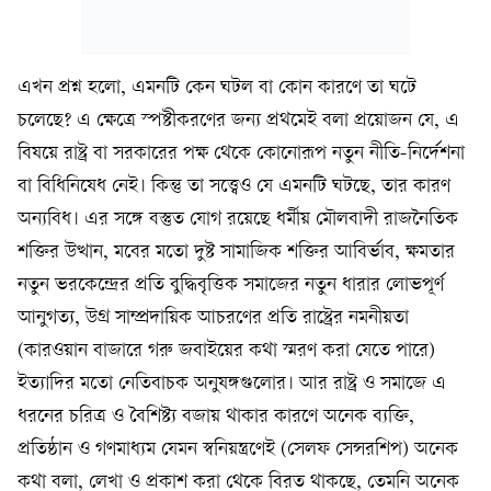
এখন প্রশ্ন হলো, এমনটি কেন ঘটল বা কোন কারণে তা ঘটে
চলেছে? এ ক্ষেত্রে স্পষ্টীকরণের জন্য প্রথমেই বলা প্রয়োজন যে, এ
বিষয়ে রাষ্ট্র বা সরকারের পক্ষ থেকে কোনোরূপ নতুন নীতি-নির্দেশনা
বা বিধিনিষেধ নেই। কিন্তু তা সত্ত্বেও যে এমনটি ঘটছে, তার কারণ
অন্যবিধ। এর সঙ্গে বস্তুত যোগ রয়েছে ধর্মীয় মৌলবাদী রাজনৈতিক
শক্তির উত্থান, মবের মতো দুষ্ট সামাজিক শক্তির আবির্ভাব, ক্ষমতার
নতুন ভরকেন্দ্রের প্রতি বুদ্ধিবৃত্তিক সমাজের নতুন ধারার লোভপূর্ণ
আনুগত্য, উগ্র সাম্প্রদায়িক আচরণের প্রতি রাষ্ট্রের নমনীয়তা
(কারওয়ান বাজারে গরু জবাইয়ের কথা স্মরণ করা যেতে পারে)
ইত্যাদির মতো নেতিবাচক অনুষঙ্গগুলোর। আর রাষ্ট্র ও সমাজে এ
ধরনের চরিত্র ও বৈশিষ্ট্য বজায় থাকার কারণে অনেক ব্যক্তি,
প্রতিষ্ঠান ও গণমাধ্যম যেমন স্বনিয়ন্ত্রণেই (সেলফ সেন্সরশিপ) অনেক
কথা বলা, লেখা ও প্রকাশ করা থেকে বিরত থাকছে, তেমনি অনেক