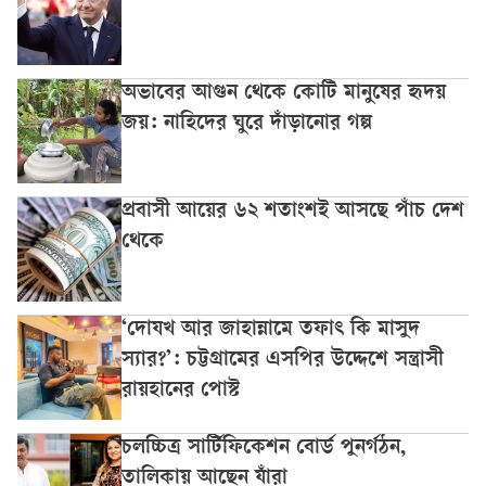
অভাবের আগুন থেকে কোটি মানুষের হৃদয়
জয়: নাহিদের ঘুরে দাঁড়ানোর গল্প
প্রবাসী আয়ের ৬২ শতাংশই আসছে পাঁচ দেশ
থেকে
‘দোযখ আর জাহান্নামে তফাৎ কি মাসুদ
স্যার?’: চট্টগ্রামের এসপির উদ্দেশে সন্ত্রাসী
রায়হানের পোস্ট
চলচ্চিত্র সার্টিফিকেশন বোর্ড পুনর্গঠন,
তালিকায় আছেন যাঁরা