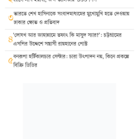
২
ব্যাগে লাখ ইয়াবা, জব্দ তালিকায় ‘৪০০ পিস’
ভারতে শেখ হাসিনাকে সংবাদমাধ্যমের মুখোমুখি হতে দেওয়ায়
৩
ঢাকার ক্ষোভ ও প্রতিবাদ
‘দোযখ আর জাহান্নামে তফাৎ কি মাসুদ স্যার?’: চট্টগ্রামের
৪
এসপির উদ্দেশে সন্ত্রাসী রায়হানের পোস্ট
বনরূপা হর্টিকালচার সেন্টার: চারা উৎপাদন নয়, কিনে প্রকল্পে
৫
বিক্রি ডিডির