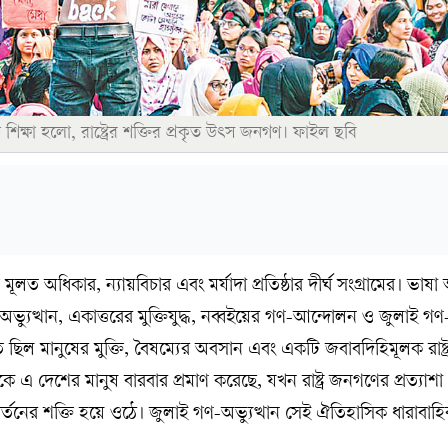
ক্ষা হলো, রাষ্ট্রের শক্তির প্রকৃত উৎস জনগণ। ফাইল ছবি
 মূলত অধিকার, ন্যায়বিচার এবং মর্যাদা প্রতিষ্ঠার দীর্ঘ সংগ্রামের। ভাষ
্যুত্থান, একাত্তরের মুক্তিযুদ্ধ, নব্বইয়ের গণ-আন্দোলন ও জুলাই গণ-অ
তে ছিল মানুষের মুক্তি, বৈষম্যের অবসান এবং একটি জবাবদিহিমূলক রাষ্ট্র প
ঁকে এ দেশের মানুষ বারবার প্রমাণ করেছে, যখন রাষ্ট্র জনগণের প্রত্যাশ
্তনের শক্তি হয়ে ওঠে। জুলাই গণ-অভ্যুত্থান সেই ঐতিহাসিক ধারাবাহ