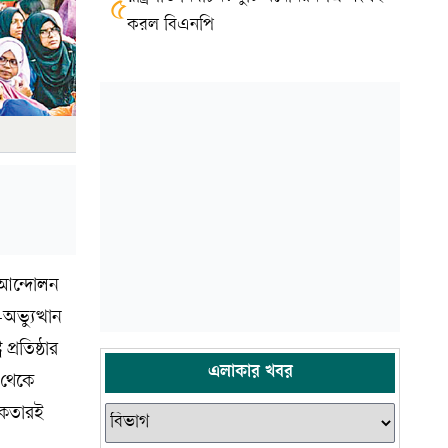
৫
করল বিএনপি
া আন্দোলন
ভ্যুত্থান
্রতিষ্ঠার
এলাকার খবর
া থেকে
িকতারই