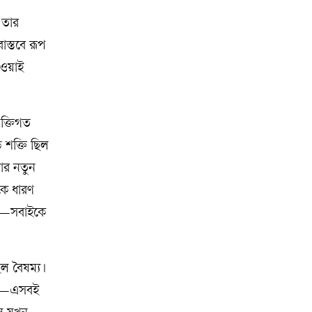
 তার
াস্তবে রূপ
নেওয়াই
ক্তিগত
ড় শক্তি ছিল
বার নতুন
কে ধারণ
মাজ—সবাইকে
িল বৈষম্য।
দনা—এসবই