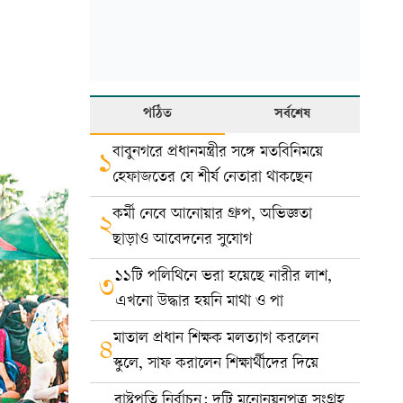
পঠিত
সর্বশেষ
বাবুনগরে প্রধানমন্ত্রীর সঙ্গে মতবিনিময়ে
১
হেফাজতের যে শীর্ষ নেতারা থাকছেন
কর্মী নেবে আনোয়ার গ্রুপ, অভিজ্ঞতা
২
ছাড়াও আবেদনের সুযোগ
১১টি পলিথিনে ভরা হয়েছে নারীর লাশ,
৩
এখনো উদ্ধার হয়নি মাথা ও পা
মাতাল প্রধান শিক্ষক মলত্যাগ করলেন
৪
স্কুলে, সাফ করালেন শিক্ষার্থীদের দিয়ে
রাষ্ট্রপতি নির্বাচন: দুটি মনোনয়নপত্র সংগ্রহ