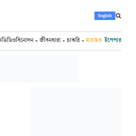
English
ক
ভিডিও
বিনোদন
জীবনধারা
চাকরি
মতামত
ইপেপার