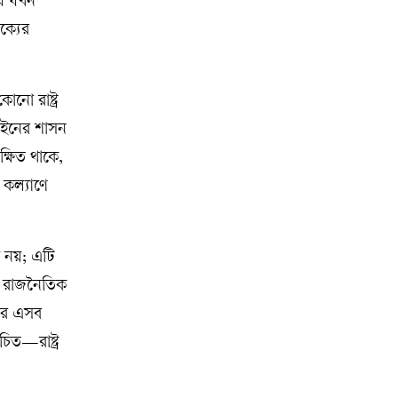
ুষ যখন
ক্যের
নো রাষ্ট্র
 আইনের শাসন
রক্ষিত থাকে,
 কল্যাণে
াধ নয়; এটি
বং রাজনৈতিক
তের এসব
িত—রাষ্ট্র