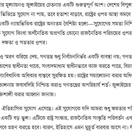
ধার মূল্যায়নও জুলাইয়ের চেতনার একটি গুরুত্বপূর্ণ অংশ। দেশের বিপু
ভিত্তিতে সুযোগ না পায়, তবে হতাশা বাড়বে, রাষ্ট্রের ওপর আস্থা কমবে
টি ন্যায়ভিত্তিক রাষ্ট্রের অন্যতম বৈশিষ্ট্য হলো—সুযোগের সমতা নিশ্
সনিক সুযোগ কিংবা অর্থনৈতিক অগ্রগতি কোনো রাজনৈতিক পরিচয়ের ওপর 
া, দক্ষতা ও সততার ওপর।
রণ করিয়ে দেয়, গণতন্ত্র শুধু নির্বাচননির্ভর একটি ব্যবস্থা নয়; গণতন
শের স্বাধীনতা থাকে, সংবাদমাধ্যম স্বাধীনভাবে কাজ করতে পারে, বিচারব
াংবিধানিক অধিকার বাস্তবে সুরক্ষিত হয়। রাষ্ট্রের সমালোচনা করার অধ
পরিচালনায় জবাবদিহি নিশ্চিত করাও গণতন্ত্রের অপরিহার্য শর্ত। জুলাইয়ের
তিশালী করার আহ্বান জানায়।
ঐতিহাসিক সুযোগ এসেছে। এই সুযোগকে যদি আমরা শুধু ক্ষমতার পর
একটি বড় ভুল। এটিকে রাষ্ট্র সংস্কার, রাজনৈতিক সংস্কৃতি পরিবর্তন এ
িসেবে গ্রহণ করতে হবে। কারণ, ইতিহাসে এমন মুহূর্ত বারবার আসে না। য