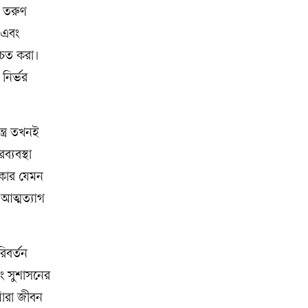
ল তরুণ
 এবং
চিত করা।
নির্ভর
্ত্র তখনই
্যবস্থা
িকার যেমন
 আত্মত্যাগ
িবর্তন
বং সুশাসনের
াঁরা জীবন