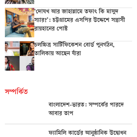
‘দোযখ আর জাহান্নামে তফাৎ কি মাসুদ
স্যার?’: চট্টগ্রামের এসপির উদ্দেশে সন্ত্রাসী
রায়হানের পোস্ট
চলচ্চিত্র সার্টিফিকেশন বোর্ড পুনর্গঠন,
তালিকায় আছেন যাঁরা
সম্পর্কিত
বাংলাদেশ-ভারত: সম্পর্কের পারদে
আবার তাপ
ফ্যামিলি কার্ডের আনুষ্ঠানিক উদ্বোধন