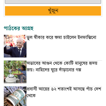
খুঁজুন
পাঠকের আগ্রহ
ভুল স্বীকার করে ক্ষমা চাইলেন ইনফান্তিনো
অভাবের আগুন থেকে কোটি মানুষের হৃদয়
জয়: নাহিদের ঘুরে দাঁড়ানোর গল্প
প্রবাসী আয়ের ৬২ শতাংশই আসছে পাঁচ দেশ
থেকে