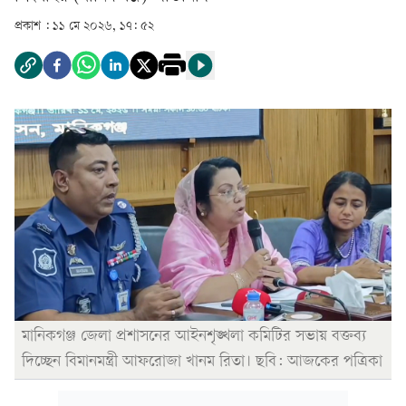
প্রকাশ :
১১ মে ২০২৬, ১৭: ৫২
মানিকগঞ্জ জেলা প্রশাসনের আইনশৃঙ্খলা কমিটির সভায় বক্তব্য
দিচ্ছেন বিমানমন্ত্রী আফরোজা খানম রিতা। ছবি: আজকের পত্রিকা