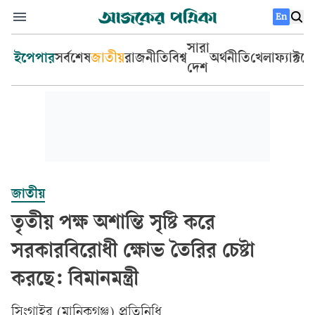
En
সারা
ইপেপার
সর্বশেষ
জাতীয়
রাজনীতি
বিশ্ব
অর্থনীতি
খেলা
ফ্যাক্টচ
দেশ
জাতীয়
তৃতীয় পক্ষ অশান্তি সৃষ্টি করে
সরকারবিরোধী ক্ষোভ তৈরির চেষ্টা
করছে: বিমানমন্ত্রী
সিংগাইর (মানিকগঞ্জ) প্রতিনিধি