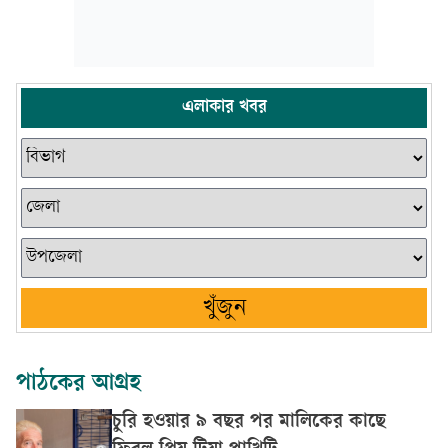
এলাকার খবর
খুঁজুন
পাঠকের আগ্রহ
চুরি হওয়ার ৯ বছর পর মালিকের কাছে