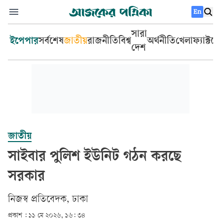
En
সারা
ইপেপার
সর্বশেষ
জাতীয়
রাজনীতি
বিশ্ব
অর্থনীতি
খেলা
ফ্যাক্টচ
দেশ
জাতীয়
সাইবার পুলিশ ইউনিট গঠন করছে
সরকার
‎নিজস্ব প্রতিবেদক, ঢাকা‎
প্রকাশ :
১১ মে ২০২৬, ১৬: ৩৪