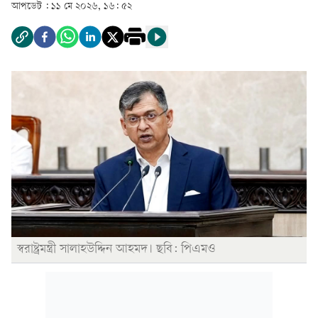
আপডেট :
১১ মে ২০২৬, ১৬: ৫২
স্বরাষ্ট্রমন্ত্রী সালাহউদ্দিন আহমদ। ছবি: পিএমও