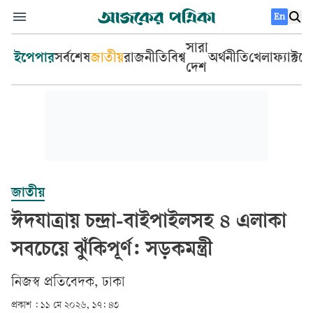
En
সারা
ইপেপার
সর্বশেষ
জাতীয়
রাজনীতি
বিশ্ব
অর্থনীতি
খেলা
ফ্যাক্টচ
দেশ
জাতীয়
ঈদযাত্রায় চন্দ্রা-বাইপাইলসহ ৪ এলাকা
সবচেয়ে ঝুঁকিপূর্ণ: সড়কমন্ত্রী
‎নিজস্ব প্রতিবেদক, ঢাকা‎
প্রকাশ :
১১ মে ২০২৬, ১৭: ৪৩