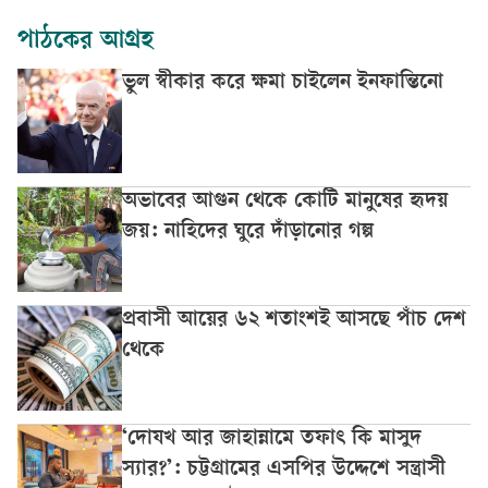
পাঠকের আগ্রহ
ভুল স্বীকার করে ক্ষমা চাইলেন ইনফান্তিনো
অভাবের আগুন থেকে কোটি মানুষের হৃদয়
জয়: নাহিদের ঘুরে দাঁড়ানোর গল্প
প্রবাসী আয়ের ৬২ শতাংশই আসছে পাঁচ দেশ
থেকে
‘দোযখ আর জাহান্নামে তফাৎ কি মাসুদ
স্যার?’: চট্টগ্রামের এসপির উদ্দেশে সন্ত্রাসী