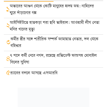
অভাবের আগুন থেকে কোটি মানুষের হৃদয় জয়: নাহিদের
১
ঘুরে দাঁড়ানোর গল্প
আইসিইউতে হাতকড়া পরা ছবি ভাইরাল: আওয়ামী লীগ নেতা
২
মনির খানের মৃত্যু
কর্মীর স্ত্রীর সঙ্গে শারীরিক সম্পর্ক জামায়াত নেতার, দল থেকে
৩
বহিষ্কার
৭ পদে কর্মী নেবে নগদ, রয়েছে প্রভিডেন্ট ফান্ডসহ মোবাইল
৪
বিলের সুবিধা
৫
র‍্যাবের বদলে আসছে এসআরবি