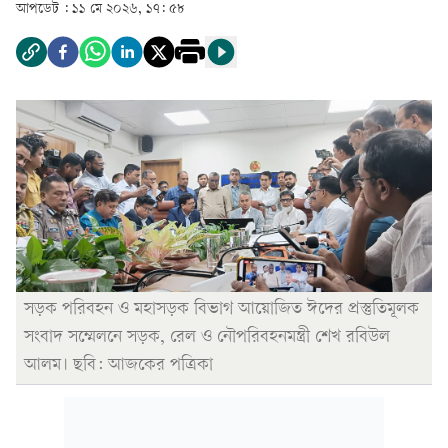
আপডেট :
১১ মে ২০২৬, ১৭: ৫৮
সড়ক পরিবহন ও মহাসড়ক বিভাগ আয়োজিত ঈদের প্রস্তুতিমূলক
সংবাদ সম্মেলনে সড়ক, রেল ও নৌপরিবহনমন্ত্রী শেখ রবিউল
আলম। ছবি: আজকের পত্রিকা