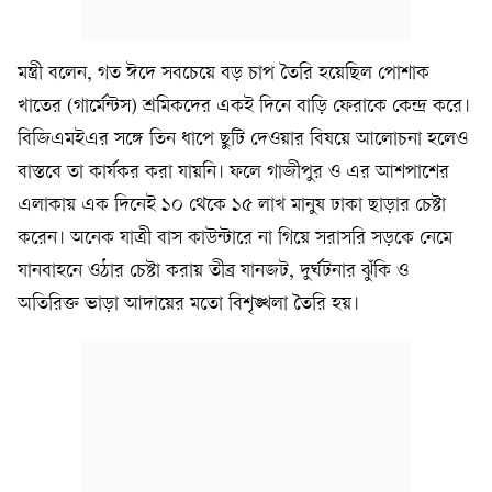
মন্ত্রী বলেন, গত ঈদে সবচেয়ে বড় চাপ তৈরি হয়েছিল পোশাক
খাতের (গার্মেন্টস) শ্রমিকদের একই দিনে বাড়ি ফেরাকে কেন্দ্র করে।
বিজিএমইএর সঙ্গে তিন ধাপে ছুটি দেওয়ার বিষয়ে আলোচনা হলেও
বাস্তবে তা কার্যকর করা যায়নি। ফলে গাজীপুর ও এর আশপাশের
এলাকায় এক দিনেই ১০ থেকে ১৫ লাখ মানুষ ঢাকা ছাড়ার চেষ্টা
করেন। অনেক যাত্রী বাস কাউন্টারে না গিয়ে সরাসরি সড়কে নেমে
যানবাহনে ওঠার চেষ্টা করায় তীব্র যানজট, দুর্ঘটনার ঝুঁকি ও
অতিরিক্ত ভাড়া আদায়ের মতো বিশৃঙ্খলা তৈরি হয়।