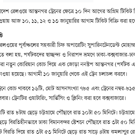
াদেশ রেলওয়ে আন্তনগর ট্রেনের ক্ষেত্রে ১০ দিন আগের অগ্রিম টিকিট ব
ওয়ায় আজ ১০, ১১, ১২ ও ১৩ জানুয়ারির আগাম টিকিট বিক্রি করা হ
চি
েলওয়ের পূর্বাঞ্চলের সহকারী চিফ অপারেটিং সুপারিনটেনডেন্ট মোহাম্
ঠিতে বলা হয়, পর্যটকদের স্বাচ্ছন্দ্য ও নিরাপদ ভ্রমণে ঢাকা-কক্সবাজার-ঢা
রা নতুন কোরিয়ান কোচ দিয়ে এক জোড়া ননস্টপ আন্তনগর (পর্যটক এক্
্ত নেওয়া হয়েছে। আগামী ১০ জানুয়ারি থেকে এই ট্রেন চলাচল করবে।
 ট্রেনে কোচ থাকবে ১৬টি, মোট আসনসংখ্যা ৭৮৫ এবং ট্রেনের নম্বর-৮১
োববার। ট্রেনটির ওয়াটারিং, সার্ভিসিং ও ক্লিনিং করা হবে কক্সবাজারে।
নটি রাত ৮টায় ছেড়ে চট্টগ্রামে পৌঁছাবে রাত ১০টা ৫০ মিনিটে। চট্টগ্রাম
েড়ে বিরতিহীনভাবে ঢাকা বিমানবন্দর স্টেশনে পৌঁছাবে রাত ৩টা ৫০ ম
িনিট বিরতি দিয়ে রাত ৩টা ৫৩ মিনিটে ছেড়ে রাত সাড়ে ৪টায় কমলাপুর 