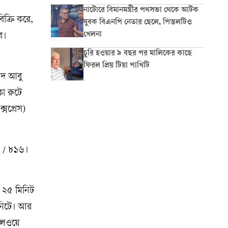
নাটোরে বিমানমন্ত্রীর পথসভা থেকে আটক
িক্রি করে,
যুবক বিএনপি নেতার ছেলে, পিস্তলটিও
খেলনা
বে।
চুরি হওয়ার ৯ বছর পর মালিকের কাছে
ফিরল প্রিয় টিয়া পাখিটি
মদ আবু
কা রুটে
সপ্রেস)
৫ / ৮১৬।
ে ২৫ মিনিট
িনিটে। আর
রেলওয়ে