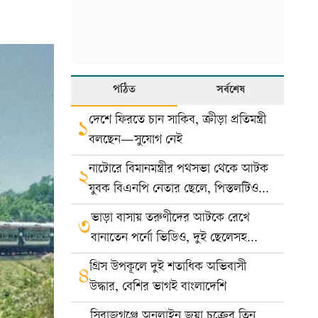
পঠিত
সর্বশেষ
দেশে ফিরতে চান সাকিব, ক্রীড়া প্রতিমন্ত্রী
১
বলছেন—সুযোগ নেই
নাটোরে বিমানমন্ত্রীর পথসভা থেকে আটক
২
যুবক বিএনপি নেতার ছেলে, পিস্তলটিও
খেলনা
ভাড়া বাসায় তরুণীদের আটকে রেখে
৩
বানাতেন পর্নো ভিডিও, দুই ছেলেসহ
দম্পতি গ্রেপ্তার
গ্রিস উপকূলে দুই শতাধিক অভিবাসী
৪
উদ্ধার, বেশির ভাগই বাংলাদেশি
সিরাজগঞ্জে অনলাইন জুয়া চক্রের তিন