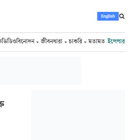
English
ক
ভিডিও
বিনোদন
জীবনধারা
চাকরি
মতামত
ইপেপার
রু