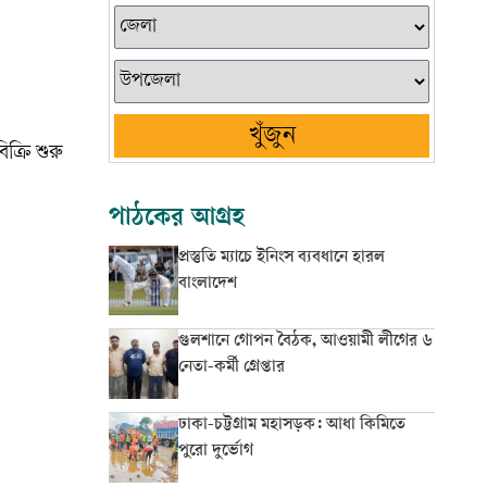
খুঁজুন
ক্রি শুরু
পাঠকের আগ্রহ
প্রস্তুতি ম্যাচে ইনিংস ব্যবধানে হারল
বাংলাদেশ
গুলশানে গোপন বৈঠক, আওয়ামী লীগের ৬
নেতা-কর্মী গ্রেপ্তার
ঢাকা-চট্টগ্রাম মহাসড়ক: আধা কিমিতে
পুরো দুর্ভোগ