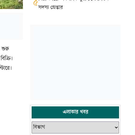
৫
সদস্য গ্রেপ্তার
 শুরু
িক্রি।
্টারে।
।
এলাকার খবর