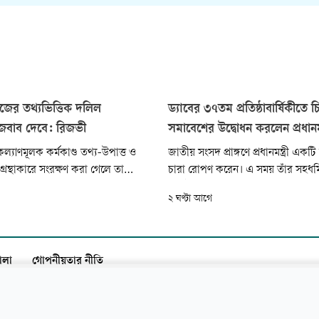
জের তথ্যভিত্তিক দলিল
ড্যাবের ৩৭তম প্রতিষ্ঠাবার্ষিকীতে
 জবাব দেবে: রিজভী
সমাবেশের উদ্বোধন করলেন প্রধানমন্
যাণমূলক কর্মকাণ্ড তথ্য-উপাত্ত ও
জাতীয় সংসদ প্রাঙ্গণে প্রধানমন্ত্রী একট
্রন্থাকারে সংরক্ষণ করা গেলে তা
চারা রোপণ করেন। এ সময় তাঁর সহধর্ম
ার্যকর জবাব হিসেবে কাজ করবে বলে
জুবাইদা রহমানও একটি গাছের চারা
২ ঘণ্টা আগে
ানমন্ত্রীর রাজনৈতিক উপদেষ্টা ও
এরপর জাতীয় সংগীত শেষে দলীয় পতা
ীয়তাবাদী দলের (বিএনপি) সিনিয়র
মাধ্যমে পরবর্তী কর্মসূচি শুরু করেন প্রধান
 রুহুল কবির রিজভী।
ালা
গোপনীয়তার নীতি