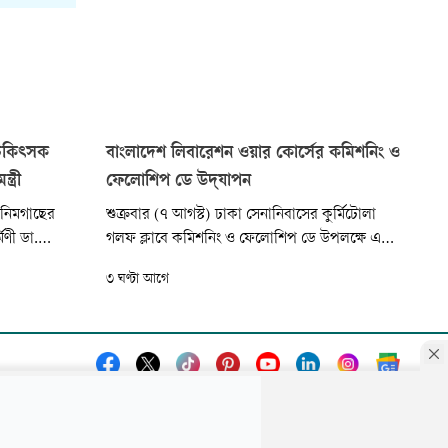
 চিকিৎসক
বাংলাদেশ লিবারেশন ওয়ার কোর্সের কমিশনিং ও
ত্রী
ফেলোশিপ ডে উদ্‌যাপন
ি নিমগাছের
শুক্রবার (৭ আগস্ট) ঢাকা সেনানিবাসের কুর্মিটোলা
িণী ডা.
গলফ ক্লাবে কমিশনিং ও ফেলোশিপ ডে উপলক্ষে এক
 রোপণ করেন।
অনুষ্ঠানের আয়োজন করা হয়। অনুষ্ঠানে প্রধান অতিথি
৩ ঘণ্টা আগে
কা উত্তোলনের
হিসেবে উপস্থিত ছিলেন ভারপ্রাপ্ত রাষ্ট্রপতি হাফিজ
মন্ত্রী।
উদ্দিন আহমদ।