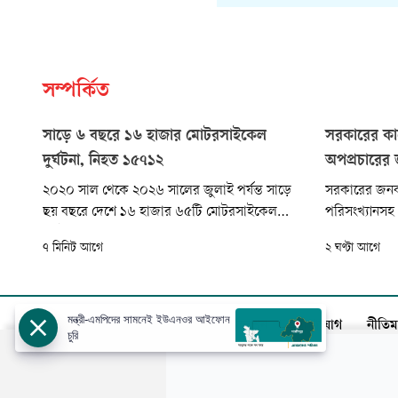
সম্পর্কিত
সাড়ে ৬ বছরে ১৬ হাজার মোটরসাইকেল
সরকারের কা
দুর্ঘটনা, নিহত ১৫৭১২
অপপ্রচারের
২০২০ সাল থেকে ২০২৬ সালের জুলাই পর্যন্ত সাড়ে
সরকারের জনকল্
ছয় বছরে দেশে ১৬ হাজার ৬৫টি মোটরসাইকেল
পরিসংখ্যানসহ গ
দুর্ঘটনায় ১৫ হাজার ৭১২ জন নিহত এবং ১৪ হাজার
অপপ্রচারের ক
৭ মিনিট আগে
২ ঘণ্টা আগে
১৪৩ জন আহত হয়েছেন। আজ শনিবার (৮ আগস্ট)
জানিয়েছেন প্রধ
রোড সেফটি ফাউন্ডেশন প্রকাশিত মোটরসাইকেল
বাংলাদেশ জাত
দুর্ঘটনা বিষয়ক প্রতিবেদনে এ তথ্য জানানো হয়।
যুগ্ম মহাসচিব
মন্ত্রী-এমপিদের সামনেই ইউএনওর আইফোন
আজকের পত্রিকা
বিজ্ঞাপন
সার্কুলেশন
যোগাযোগ
নীতিম
চুরি
স্বত্ব: ©️
আজকের পত্রিকা