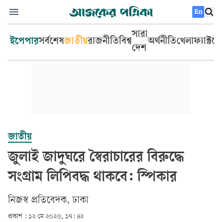
En
সারা
ইপেপার
সর্বশেষ
জাতীয়
রাজনীতি
বিশ্ব
অর্থনীতি
খেলা
ফ্যাক্টচ
দেশ
জাতীয়
জুলাই জাদুঘরে স্বৈরাচারের বিরুদ্ধে
সংগ্রাম লিপিবদ্ধ থাকবে: স্পিকার
‎নিজস্ব প্রতিবেদক, ঢাকা‎
প্রকাশ :
১২ মে ২০২৬, ১৭: ৪২