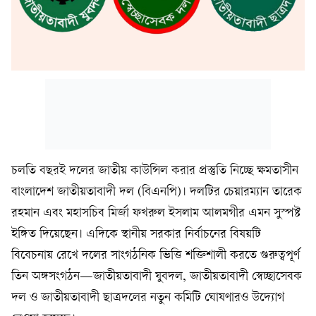
চলতি বছরই দলের জাতীয় কাউন্সিল করার প্রস্তুতি নিচ্ছে ক্ষমতাসীন
বাংলাদেশ জাতীয়তাবাদী দল (বিএনপি)। দলটির চেয়ারম্যান তারেক
রহমান এবং মহাসচিব মির্জা ফখরুল ইসলাম আলমগীর এমন সুস্পষ্ট
ইঙ্গিত দিয়েছেন। এদিকে স্থানীয় সরকার নির্বাচনের বিষয়টি
বিবেচনায় রেখে দলের সাংগঠনিক ভিত্তি শক্তিশালী করতে গুরুত্বপূর্ণ
তিন অঙ্গসংগঠন—জাতীয়তাবাদী যুবদল, জাতীয়তাবাদী স্বেচ্ছাসেবক
দল ও জাতীয়তাবাদী ছাত্রদলের নতুন কমিটি ঘোষণারও উদ্যোগ