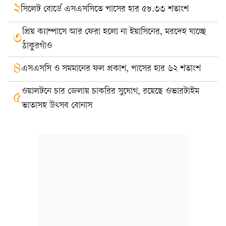
২
সিলেট বোর্ডে এসএসসিতে পাসের হার ৫৮.৩৩ শতাংশ
প্রিয় ক্যাম্পাসে আর ফেরা হলো না ইয়াসিনের, মরদেহ যাচ্ছে
৩
ঠাকুরগাঁও
৪
এসএসসি ও সমমানের ফল প্রকাশ, পাসের হার ৬২ শতাংশ
ওয়ালটনে চার জেলায় চাকরির সুযোগ, রয়েছে ওভারটাইম
৫
ভাতাসহ উৎসব বোনাস