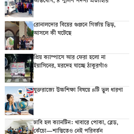
অভিযোগ, ৪ পুলিশ সদস্য প্রত্যাহার
রোনালদোর বিয়ের গুঞ্জনে গির্জায় ভিড়,
আসলে কী ঘটেছে
প্রিয় ক্যাম্পাসে আর ফেরা হলো না
ইয়াসিনের, মরদেহ যাচ্ছে ঠাকুরগাঁও
যুক্তরাজ্যে উচ্চশিক্ষা বিষয়ে ৪টি ভুল ধারণা
ঢাবি হল ক্যানটিন: খাবারে পোকা, ব্লেড,
কেঁচো—শাস্তিতেও নেই পরিবর্তন