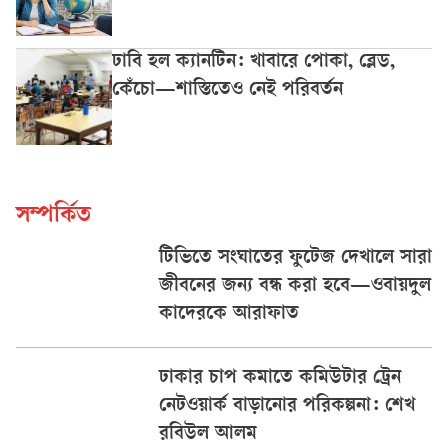
ঢাবি হল ক্যানটিন: খাবারে পোকা, ব্লেড,
কেঁচো—শাস্তিতেও নেই পরিবর্তন
সম্পর্কিত
টিভিতে সংঘাতের ফুটেজ দেখালে সারা
জীবনের জন্য বন্ধ করা হবে—ওবায়দুল
কাদেরকে আরাফাত
ঢাকার চাপ কমাতে কমিউটার ট্রেন
নেটওয়ার্ক বাড়ানোর পরিকল্পনা: শেখ
রবিউল আলম