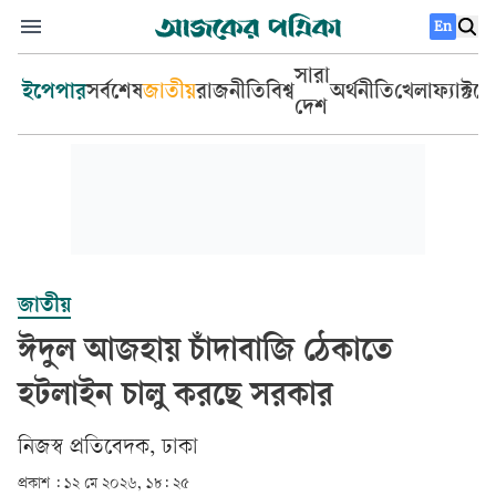
En
সারা
ইপেপার
সর্বশেষ
জাতীয়
রাজনীতি
বিশ্ব
অর্থনীতি
খেলা
ফ্যাক্টচ
দেশ
জাতীয়
ঈদুল আজহায় চাঁদাবাজি ঠেকাতে
হটলাইন চালু করছে সরকার
‎নিজস্ব প্রতিবেদক, ঢাকা‎
প্রকাশ :
১২ মে ২০২৬, ১৮: ২৫