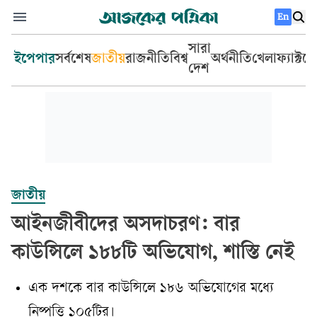
En
সারা
ইপেপার
সর্বশেষ
জাতীয়
রাজনীতি
বিশ্ব
অর্থনীতি
খেলা
ফ্যাক্টচ
দেশ
জাতীয়
আইনজীবীদের অসদাচরণ: বার
কাউন্সিলে ১৮৮টি অভিযোগ, শাস্তি নেই
এক দশকে বার কাউন্সিলে ১৮৬ অভিযোগের মধ্যে
নিষ্পত্তি ১০৫টির।