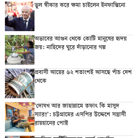
ভুল স্বীকার করে ক্ষমা চাইলেন ইনফান্তিনো
অভাবের আগুন থেকে কোটি মানুষের হৃদয়
জয়: নাহিদের ঘুরে দাঁড়ানোর গল্প
প্রবাসী আয়ের ৬২ শতাংশই আসছে পাঁচ দেশ
থেকে
‘দোযখ আর জাহান্নামে তফাৎ কি মাসুদ
স্যার?’: চট্টগ্রামের এসপির উদ্দেশে সন্ত্রাসী
রায়হানের পোস্ট