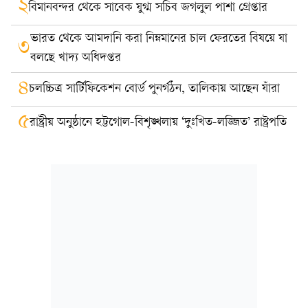
২
বিমানবন্দর থেকে সাবেক যুগ্ম সচিব জগলুল পাশা গ্রেপ্তার
ভারত থেকে আমদানি করা নিম্নমানের চাল ফেরতের বিষয়ে যা
৩
বলছে খাদ্য অধিদপ্তর
৪
চলচ্চিত্র সার্টিফিকেশন বোর্ড পুনর্গঠন, তালিকায় আছেন যাঁরা
৫
রাষ্ট্রীয় অনুষ্ঠানে হট্টগোল-বিশৃঙ্খলায় ‘দুঃখিত-লজ্জিত’ রাষ্ট্রপতি