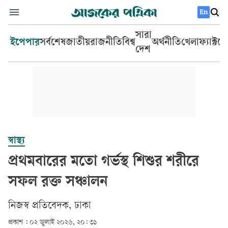
En
সারা
ইপেপার
সর্বশেষ
জাতীয়
রাজনীতি
বিশ্ব
অর্থনীতি
খেলা
ফ্যাক্টচ
দেশ
স্বাস্থ্য
প্রথমবারের মতো গর্ভস্থ শিশুর শরীরে
সফল রক্ত সঞ্চালন
‎নিজস্ব প্রতিবেদক, ঢাকা‎
প্রকাশ :
০২ জুলাই ২০২৬, ২০: ৩১