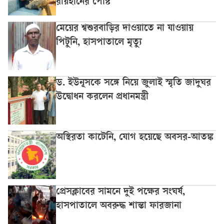
রায়হানের পোস্ট
মেয়ের শ্বশুরবাড়ির দাওয়াতে না যাওয়ায়
পিটুনি, হাসপাতালে মৃত্যু
ড. ইউনূসকে সঙ্গে নিয়ে জুলাই স্মৃতি জাদুঘর
উদ্বোধন করলেন প্রধানমন্ত্রী
অস্থিরতা কাটেনি, যোগ হয়েছে অবসর-আতঙ্ক
প্রেসক্লাবের সামনে দুই পক্ষের সংঘর্ষ,
হাসপাতালে অবরুদ্ধ শান্তা ফারজানা