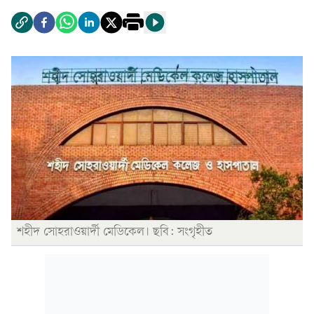
শহীদ সোহরাওয়ার্দী মেডিকেল। ছবি: সংগৃহীত