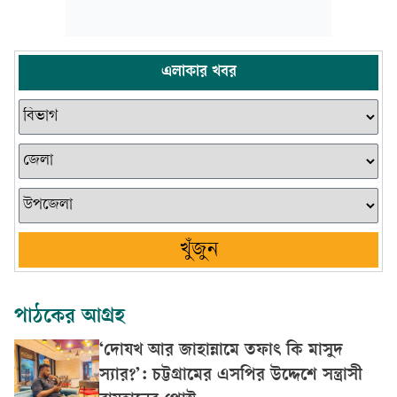
এলাকার খবর
খুঁজুন
পাঠকের আগ্রহ
‘দোযখ আর জাহান্নামে তফাৎ কি মাসুদ
স্যার?’: চট্টগ্রামের এসপির উদ্দেশে সন্ত্রাসী