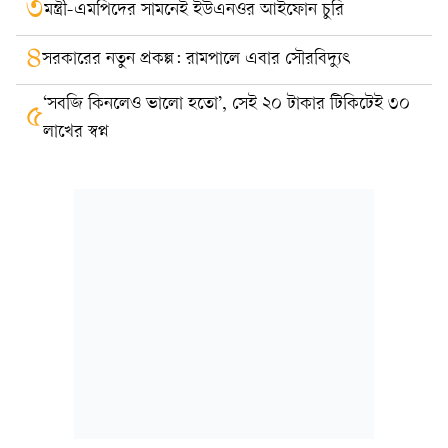
৩
মন্ত্রী-এমপিদের সামনেই ইউএনওর আইফোন চুরি
৪
সরকারের নতুন প্রকল্প: রামপালে এবার সৌরবিদ্যুৎ
‘সবজি কিনলেও ভালো হতো’, সেই ২০ টাকার টিকিটেই ৩০
৫
লাখের স্বপ্ন