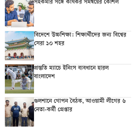
সহকর্মীর সঙ্গে কার্যকর সমন্বয়ের কৌশল
বিদেশে উচ্চশিক্ষা: শিক্ষার্থীদের জন্য বিশ্বের
সেরা ১০ শহর
প্রস্তুতি ম্যাচে ইনিংস ব্যবধানে হারল
বাংলাদেশ
গুলশানে গোপন বৈঠক, আওয়ামী লীগের ৬
নেতা-কর্মী গ্রেপ্তার