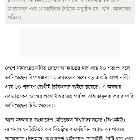
রাজধানীর বিএমইউতে বিটিএস এবং বিএইচআরএফ যৌথ
আয়োজনে এক গোলটেবিল বৈঠকে অনুষ্ঠিত হয়। ছবি: আজকের
পত্রিকা
দেশে থাইরয়েডজনিত রোগে আক্রান্তের হার প্রায় ২০ শতাংশ বলে
জানিয়েছেন বিশেষজ্ঞরা। আক্রান্তদের মধ্যে বড় একটি অংশ নারী।
প্রায় ৬০ শতাংশ রোগীই চিকিৎসার বাইরে রয়েছে। এ অবস্থায়
নবজাতকের জন্মের পরই থাইরয়েড পরীক্ষা বাধ্যতামূলক করার দাবি
জানিয়েছেন চিকিৎসকেরা।
আজ মঙ্গলবার বাংলাদেশ মেডিকেল বিশ্ববিদ্যালয়ের (বিএমইউ)
ন্যাশনাল ইনস্টিটিউট অব নিউক্লিয়ার মেডিসিন অ্যান্ড অ্যালায়েড
সায়েন্সেসে (নিনমাস) বাংলাদেশ থাইরয়েড সোসাইটি (বিটিএস) এবং