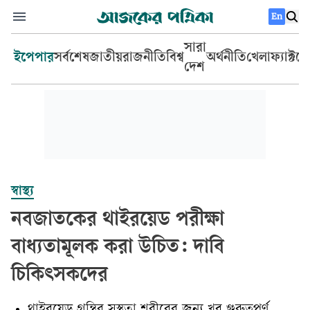
En
সারা
ইপেপার
সর্বশেষ
জাতীয়
রাজনীতি
বিশ্ব
অর্থনীতি
খেলা
ফ্যাক্টচ
দেশ
স্বাস্থ্য
নবজাতকের থাইরয়েড পরীক্ষা
বাধ্যতামূলক করা উচিত: দাবি
চিকিৎসকদের