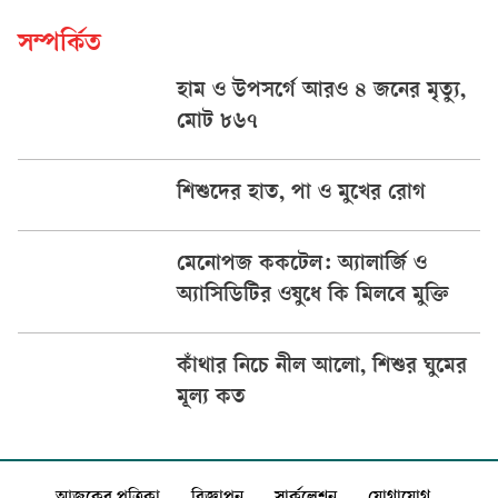
সম্পর্কিত
হাম ও উপসর্গে আরও ৪ জনের মৃত্যু,
মোট ৮৬৭
শিশুদের হাত, পা ও মুখের রোগ
মেনোপজ ককটেল: অ্যালার্জি ও
অ্যাসিডিটির ওষুধে কি মিলবে মুক্তি
কাঁথার নিচে নীল আলো, শিশুর ঘুমের
মূল্য কত