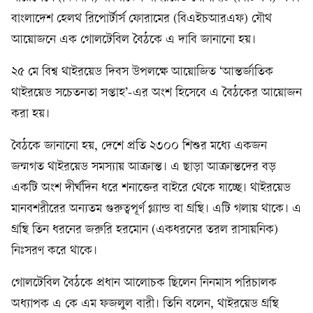
বাংলাদেশ হেলথ রিপোর্টার্স ফোরামের (বিএইচআরএফ) যৌথ
আয়োজনে এক গোলটেবিল বৈঠকে এ দাবি জানানো হয়।
২৫ মে বিশ্ব থাইরয়েড দিবস উপলক্ষে আয়োজিত ‘আন্তর্জাতিক
থাইরয়েড সচেতনতা সপ্তাহ’-এর অংশ হিসেবে এ বৈঠকের আয়োজন
করা হয়।
বৈঠকে জানানো হয়, দেশে প্রতি ২৩০০ শিশুর মধ্যে একজন
জন্মগত থাইরয়েড সমস্যায় আক্রান্ত। এ ছাড়া আক্রান্তদের বড়
একটি অংশ দীর্ঘদিন ধরে শনাক্তের বাইরে থেকে যাচ্ছে। থাইরয়েড
মানবশরীরের অন্যতম গুরুত্বপূর্ণ গ্ল্যান্ড বা গ্রন্থি। এটি গলায় থাকে। এ
গ্রন্থি তিন ধরনের জরুরি হরমোন (একধরনের তরল রাসায়নিক)
নিঃসরণ করে থাকে।
গোলটেবিল বৈঠকে প্রধান আলোচক ছিলেন নিনমাস পরিচালক
অধ্যাপক এ কে এম ফজলুল বারী। তিনি বলেন, থাইরয়েড গ্রন্থি