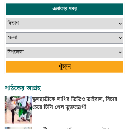
এলাকার খবর
খুঁজুন
পাঠকের আগ্রহ
স্কুলছাত্রীকে লাথির ভিডিও ভাইরাল, বিচার
চেয়ে টিসি পেল ভুক্তভোগী