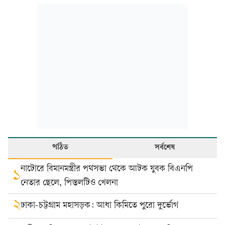
পঠিত
সর্বশেষ
নাটোরে বিমানমন্ত্রীর পথসভা থেকে আটক যুবক বিএনপি
১
নেতার ছেলে, পিস্তলটিও খেলনা
২
ঢাকা-চট্টগ্রাম মহাসড়ক: আধা কিমিতে পুরো দুর্ভোগ