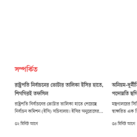
সম্পর্কিত
রাষ্ট্রপতি নির্বাচনের ভোটার তালিকা ইসির হাতে,
অনিয়ম-দুর্ন
শিগগিরই তফসিল
পদোন্নতি স্থ
রাষ্ট্রপতি নির্বাচনের ভোটার তালিকা হাতে পেয়েছে
মন্ত্রণালয়ের 
নির্বাচন কমিশন (ইসি) সচিবালয়। ইসির অনুরোধের
স্বাক্ষরিত এক
পরিপ্রেক্ষিতে জাতীয় সংসদ সচিবালয় এ তালিকা
বলা হয়, বিমা
৩২ মিনিট আগে
৩৪ মিনিট আগে
সরবরাহ করেছে বলে ইসি সূত্র জানিয়েছে। তবে
সংক্রান্ত গুরু
এখনো নির্বাচনের দিনক্ষণ চূড়ান্ত হয়নি। দ্রুতই এ
থেকে একটি তদ