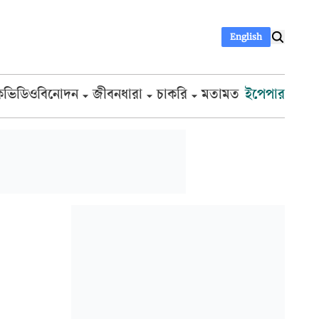
English
ক
ভিডিও
বিনোদন
জীবনধারা
চাকরি
মতামত
ইপেপার