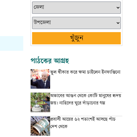
খুঁজুন
পাঠকের আগ্রহ
ভুল স্বীকার করে ক্ষমা চাইলেন ইনফান্তিনো
অভাবের আগুন থেকে কোটি মানুষের হৃদয়
জয়: নাহিদের ঘুরে দাঁড়ানোর গল্প
প্রবাসী আয়ের ৬২ শতাংশই আসছে পাঁচ
দেশ থেকে