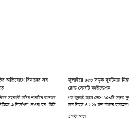
ীতির অভিযোগে বিমানের সব
জুলাইয়ে ৪৫৮ সড়ক দুর্ঘটনায় নি
গিত
রোড সেফটি ফাউন্ডেশন
সিনিয়র সহকারী সচিব শারমিন আক্তার
গত জুলাই মাসে দেশে ৪৫৮টি সড়ক দুর
 চিঠিতে এ নির্দেশনা দেওয়া হয়। চিঠিতে
জন নিহত ও ৬২৯ জন আহত হয়েছেন।
ন বাংলাদেশ এয়ারলাইনসের পদোন্নতি
মধ্যে নারী ৫৭ জন এবং শিশু ৪৮ জন
৩ ঘণ্টা আগে
তর অভিযোগ তদন্তের জন্য মন্ত্রণালয়
দুর্ঘটনায় প্রাণ গেছে ১৩৮ জনের, যা 
ন্ত কমিটি গঠন করা হবে। তদন্ত শেষ
৩৩.১৭ শতাংশ। আজ বৃহস্পতিবার রো