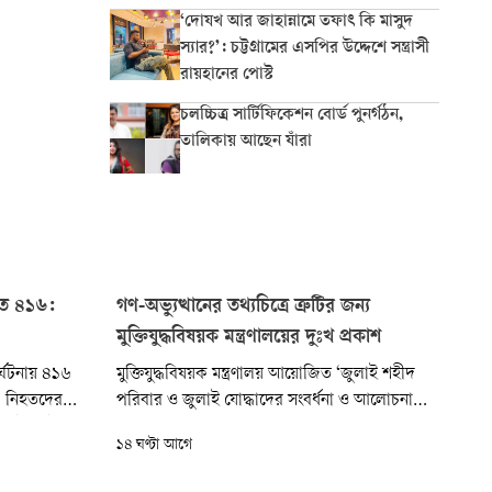
‘দোযখ আর জাহান্নামে তফাৎ কি মাসুদ
স্যার?’: চট্টগ্রামের এসপির উদ্দেশে সন্ত্রাসী
রায়হানের পোস্ট
চলচ্চিত্র সার্টিফিকেশন বোর্ড পুনর্গঠন,
তালিকায় আছেন যাঁরা
হত ৪১৬:
গণ-অভ্যুত্থানের তথ্যচিত্রে ত্রুটির জন্য
মুক্তিযুদ্ধবিষয়ক মন্ত্রণালয়ের দুঃখ প্রকাশ
্ঘটনায় ৪১৬
মুক্তিযুদ্ধবিষয়ক মন্ত্রণালয় আয়োজিত ‘জুলাই শহীদ
 নিহতদের
পরিবার ও জুলাই যোদ্ধাদের সংবর্ধনা ও আলোচনা
। মোটরসাইকেল
সভায়’ প্রদর্শিত তথ্যচিত্রে গণ-অভ্যুত্থানের কিছু
১৪ ঘণ্টা আগে
মোট নিহতের
গুরুত্বপূর্ণ ঘটনাপ্রবাহ ও অবদান যথাযথভাবে
ড সেফটি
উপস্থাপিত না হওয়ায় যে অনাকাঙ্ক্ষিত পরিস্থিতির সৃষ্টি