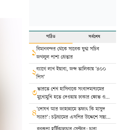
পঠিত
সর্বশেষ
বিমানবন্দর থেকে সাবেক যুগ্ম সচিব
১
জগলুল পাশা গ্রেপ্তার
ব্যাগে লাখ ইয়াবা, জব্দ তালিকায় ‘৪০০
২
পিস’
ভারতে শেখ হাসিনাকে সংবাদমাধ্যমের
৩
মুখোমুখি হতে দেওয়ায় ঢাকার ক্ষোভ ও
প্রতিবাদ
‘দোযখ আর জাহান্নামে তফাৎ কি মাসুদ
৪
স্যার?’: চট্টগ্রামের এসপির উদ্দেশে সন্ত্রাসী
রায়হানের পোস্ট
বনরূপা হর্টিকালচার সেন্টার: চারা