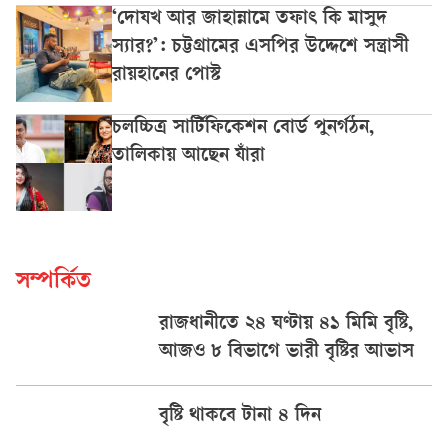
‘দোযখ আর জাহান্নামে তফাৎ কি মাসুদ
স্যার?’: চট্টগ্রামের এসপির উদ্দেশে সন্ত্রাসী
রায়হানের পোস্ট
চলচ্চিত্র সার্টিফিকেশন বোর্ড পুনর্গঠন,
তালিকায় আছেন যাঁরা
সম্পর্কিত
রাজধানীতে ২৪ ঘণ্টায় ৪১ মিমি বৃষ্টি,
আজও ৮ বিভাগে ভারী বৃষ্টির আভাস
বৃষ্টি থাকবে টানা ৪ দিন