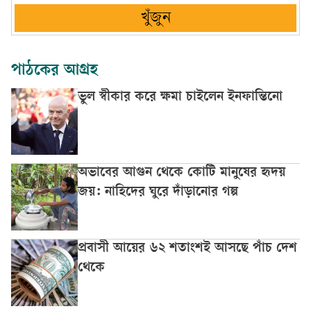
খুঁজুন
পাঠকের আগ্রহ
ভুল স্বীকার করে ক্ষমা চাইলেন ইনফান্তিনো
অভাবের আগুন থেকে কোটি মানুষের হৃদয়
জয়: নাহিদের ঘুরে দাঁড়ানোর গল্প
প্রবাসী আয়ের ৬২ শতাংশই আসছে পাঁচ দেশ
থেকে