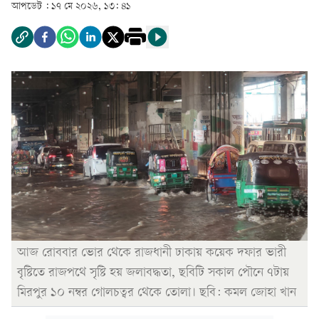
আপডেট :
১৭ মে ২০২৬, ১৩: ৪১
আজ রোববার ভোর থেকে রাজধানী ঢাকায় কয়েক দফার ভারী
বৃষ্টিতে রাজপথে সৃষ্টি হয় জলাবদ্ধতা, ছবিটি সকাল পৌনে ৭টায়
মিরপুর ১০ নম্বর গোলচত্বর থেকে তোলা। ছবি: কমল জোহা খান