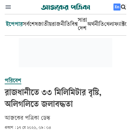
En
সারা
ইপেপার
সর্বশেষ
জাতীয়
রাজনীতি
বিশ্ব
অর্থনীতি
খেলা
ফ্যাক্টচ
দেশ
পরিবেশ
রাজধানীতে ৩৩ মিলিমিটার বৃষ্টি,
অলিগলিতে জলাবদ্ধতা
আজকের পত্রিকা ডেস্ক­
প্রকাশ :
১৭ মে ২০২৬, ০৯: ০৪