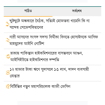
পঠিত
সর্বশেষ
ঘুটঘুটে অন্ধকারে বৈঠক, সত্যিই মোজতবা খামেনি কি না
১
সন্দেহ পেজেশকিয়ানের
নারী আসনের সংসদ সদস্য বিথীকা বিনতে হোসাইনকে আসিফ
২
মাহমুদের আইনি নোটিশ
ঢাকায় পাকিস্তান হাইকমিশনারের বাসভবনে আগুন,
৩
আইসিইউতে হাইকমিশনার দম্পতি
১২ হাজার টাকা ঋণে সুদাসলে ১৩ লাখ, দাদন ব্যবসায়ী
৪
গ্রেপ্তার
৫
বিটিভির নতুন মহাপরিচালক কাজী জেসিন