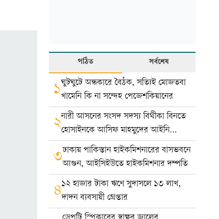
পঠিত
সর্বশেষ
ঘুটঘুটে অন্ধকারে বৈঠক, সত্যিই মোজতবা
১
খামেনি কি না সন্দেহ পেজেশকিয়ানের
নারী আসনের সংসদ সদস্য বিথীকা বিনতে
২
হোসাইনকে আসিফ মাহমুদের আইনি
নোটিশ
ঢাকায় পাকিস্তান হাইকমিশনারের বাসভবনে
৩
আগুন, আইসিইউতে হাইকমিশনার দম্পতি
১২ হাজার টাকা ঋণে সুদাসলে ১৩ লাখ,
৪
দাদন ব্যবসায়ী গ্রেপ্তার
ডেপুটি স্পিকারের স্বাক্ষর জালের