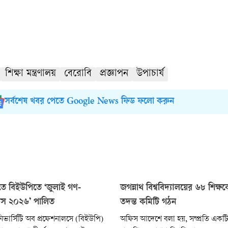
শিক্ষা মন্ত্রণালয়
বেরোবি
প্রজ্ঞাপন
উপাচার্য
সর্বশেষ খবর পেতে Google News ফিড ফলো করুন
চিতে বিইউপিতে ‘জুলাই গণ-
জগন্নাথ বিশ্ববিদ্যালয়ের ৬৮ শিক্ষক
দিবস ২০২৬’ পালিত
তদন্ত কমিটি গঠন
িভার্সিটি অব প্রফেশনালসে (বিইউপি)
অফিস আদেশে বলা হয়, সম্প্রতি একটি