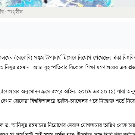
বি: সংগৃহীত
যালয়ের (বেরোবি) সপ্তম উপাচার্য হিসেবে নিয়োগ পেয়েছেন ঢাকা বিশ্ববি
 আনিসুর রহমান। আজ বৃহস্পতিবার বিকেলে শিক্ষা মন্ত্রণালয়ের এক প্রজ
ি ও চ্যান্সেলরের অনুমোদনক্রমে রংপুর আইন, ২০০৯ এর ১০ (১) ধারা অনু
ম রোকেয়া বিশ্ববিদ্যালয়ে ভাইস-চ্যান্সেলর পদে নিম্নোক্ত শর্তে নিয়ো
যাপক ড. আনিসুর রহমানের নিয়োগের মেয়াদ যোগদানের তারিখ থেকে চা