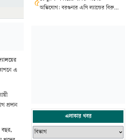
৫
অভিযোগ: বরগুনার এসি ল্যান্ডের বিরুদ্ধে
মামলা
দ্যালয়ের
্ঞাপনে এ
যায়ী
গ প্রদান
এলাকার খবর
র বছর,