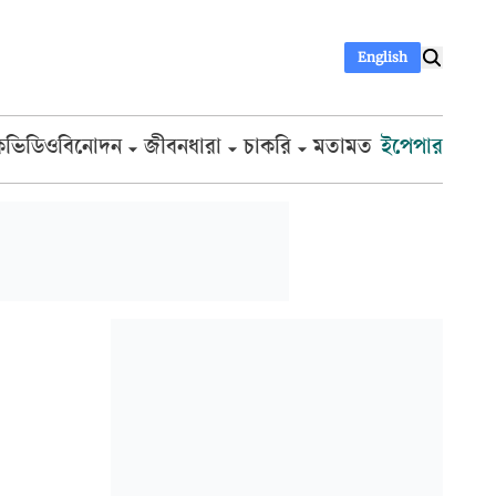
English
ক
ভিডিও
বিনোদন
জীবনধারা
চাকরি
মতামত
ইপেপার