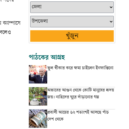
মান পদের
় ক্যাম্পাসে
ন বলেও
খুঁজুন
পাঠকের আগ্রহ
ভুল স্বীকার করে ক্ষমা চাইলেন ইনফান্তিনো
অভাবের আগুন থেকে কোটি মানুষের হৃদয়
জয়: নাহিদের ঘুরে দাঁড়ানোর গল্প
প্রবাসী আয়ের ৬২ শতাংশই আসছে পাঁচ
দেশ থেকে