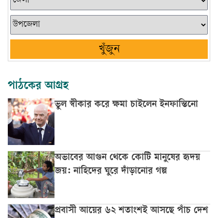
খুঁজুন
পাঠকের আগ্রহ
ভুল স্বীকার করে ক্ষমা চাইলেন ইনফান্তিনো
অভাবের আগুন থেকে কোটি মানুষের হৃদয়
জয়: নাহিদের ঘুরে দাঁড়ানোর গল্প
প্রবাসী আয়ের ৬২ শতাংশই আসছে পাঁচ দেশ