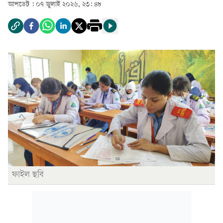
আপডেট :
০৭ জুলাই ২০২৬, ২৩: ৪৮
ফাইল ছবি