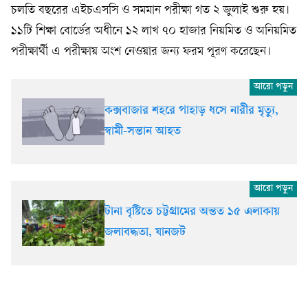
‎চলতি বছরের এইচএসসি ও সমমান পরীক্ষা গত ২ জুলাই শুরু হয়।
১১টি শিক্ষা বোর্ডের অধীনে ১২ লাখ ৭০ হাজার নিয়মিত ও অনিয়মিত
পরীক্ষার্থী এ পরীক্ষায় অংশ নেওয়ার জন্য ফরম পূরণ করেছেন।
কক্সবাজার শহরে পাহাড় ধসে নারীর মৃত্যু,
স্বামী-সন্তান আহত
টানা বৃষ্টিতে চট্টগ্রামের অন্তত ১৫ এলাকায়
জলাবদ্ধতা, যানজট