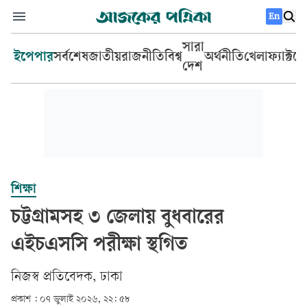
En
সারা
ইপেপার
সর্বশেষ
জাতীয়
রাজনীতি
বিশ্ব
অর্থনীতি
খেলা
ফ্যাক্টচ
দেশ
শিক্ষা
চট্টগ্রামসহ ৩ জেলায় বুধবারের
এইচএসসি পরীক্ষা স্থগিত
‎নিজস্ব প্রতিবেদক, ঢাকা‎
প্রকাশ :
০৭ জুলাই ২০২৬, ২২: ৫৮