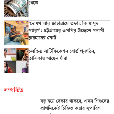
থেকে
‘দোযখ আর জাহান্নামে তফাৎ কি মাসুদ
স্যার?’: চট্টগ্রামের এসপির উদ্দেশে সন্ত্রাসী
রায়হানের পোস্ট
চলচ্চিত্র সার্টিফিকেশন বোর্ড পুনর্গঠন,
তালিকায় আছেন যাঁরা
সম্পর্কিত
বড় হয়ে বেকার থাকবে, এমন শিশুদের
প্রাথমিকেই চিহ্নিত করার সুপারিশ