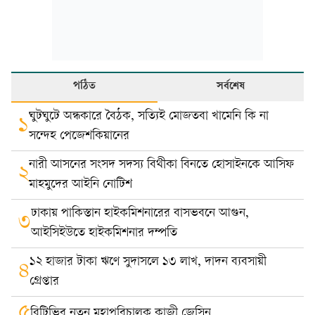
পঠিত
সর্বশেষ
ঘুটঘুটে অন্ধকারে বৈঠক, সত্যিই মোজতবা খামেনি কি না
১
সন্দেহ পেজেশকিয়ানের
নারী আসনের সংসদ সদস্য বিথীকা বিনতে হোসাইনকে আসিফ
২
মাহমুদের আইনি নোটিশ
ঢাকায় পাকিস্তান হাইকমিশনারের বাসভবনে আগুন,
৩
আইসিইউতে হাইকমিশনার দম্পতি
১২ হাজার টাকা ঋণে সুদাসলে ১৩ লাখ, দাদন ব্যবসায়ী
৪
গ্রেপ্তার
৫
বিটিভির নতুন মহাপরিচালক কাজী জেসিন