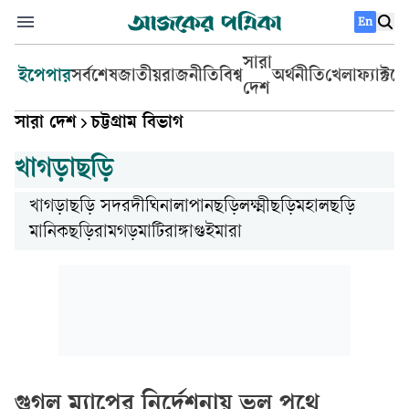
En
সারা
ইপেপার
সর্বশেষ
জাতীয়
রাজনীতি
বিশ্ব
অর্থনীতি
খেলা
ফ্যাক্টচ
দেশ
সারা দেশ
চট্টগ্রাম বিভাগ
খাগড়াছড়ি
খাগড়াছড়ি সদর
দীঘিনালা
পানছড়ি
লক্ষ্মীছড়ি
মহালছড়ি
মানিকছড়ি
রামগড়
মাটিরাঙ্গা
গুইমারা
গুগল ম্যাপের নির্দেশনায় ভুল পথে