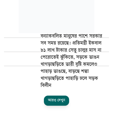
বন্যাকবলিত মানুষের পাশে সরকার
সব সময় রয়েছে: প্রতিমন্ত্রী ইকবাল
৮১ লাখ টাকার সেতু চালুর মাস না
পেরোতেই ঝুঁকিতে, সড়কে ভাঙন
খাগড়াছড়িতে ভারী বৃষ্টি কমলেও
পাহাড় ভাঙছে, বাড়ছে শঙ্কা
খাগড়াছড়িতে পাহাড়ি ঢলে সড়ক
বিলীন
আরও দেখুন