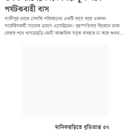
পর্যটকবাহী বাস
গাজীপুর থেকে সেলফি পরিবহনের একটি বাসে করে একদল
গার্মেন্টসকর্মী সাজেক ভ্রমণে এসেছিলেন। বৃহস্পতিবার বিকেলে ঢাকা
ফেরার পথে খাগড়াছড়ি-ফেনী আঞ্চলিক সড়ক ব্যবহার না করে গুগল
ম্যাপের নির্দেশনা অনুসরণ করে বাসটি মানিকছড়ি উপজেলার তিনটহরী-
যোগ্যাছোলা গ্রামের সরু সড়কে প্রবেশ করে...
মানিকছড়িতে বৃত্তিপ্রাপ্ত ৩৭