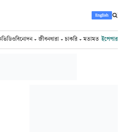
English
ক
ভিডিও
বিনোদন
জীবনধারা
চাকরি
মতামত
ইপেপার