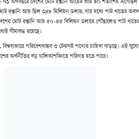
১৯৭২-৭৩ অর্থবছরে দেশের মোট রপ্তানি আয়ের প্রায় ৯০ শতাংশই এসেছিল
োট রপ্তানি আয় ছিল ৩৪৮ মিলিয়ন ডলার, যার মধ্যে পাট খাতের অবদ
দেশের মোট রপ্তানি আয় ৫০-৫৫ বিলিয়ন ডলারে পৌঁছালেও পাট খাতের 
যেই সীমাবদ্ধ রয়েছে।
তে, বিশ্ববাজারে পরিবেশবান্ধব ও টেকসই পণ্যের চাহিদা বাড়ছে। এই সু
ের অর্থনীতির বড় চালিকাশক্তিতে পরিণত হতে পারে।