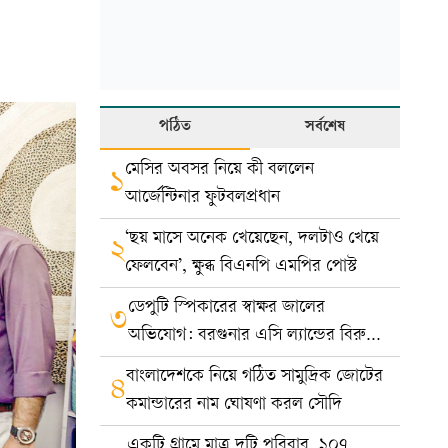
পঠিত
সর্বশেষ
মেসির অবসর নিয়ে কী বললেন
১
আর্জেন্টিনার ফুটবলপ্রধান
‘ছয় মাসে অনেক খেয়েছেন, দলটাও খেয়ে
২
ফেলবেন’, ক্ষুব্ধ বিএনপি এমপির পোস্ট
ডেপুটি স্পিকারের স্বাক্ষর জালের
৩
অভিযোগ: বরগুনার এসি ল্যান্ডের বিরুদ্ধে
মামলা
বাংলাদেশকে নিয়ে গঠিত সামুদ্রিক জোটের
৪
কমান্ডারের নাম ঘোষণা করল সৌদি
একটি গ্রামে মাত্র দুটি পরিবার, ১০৭