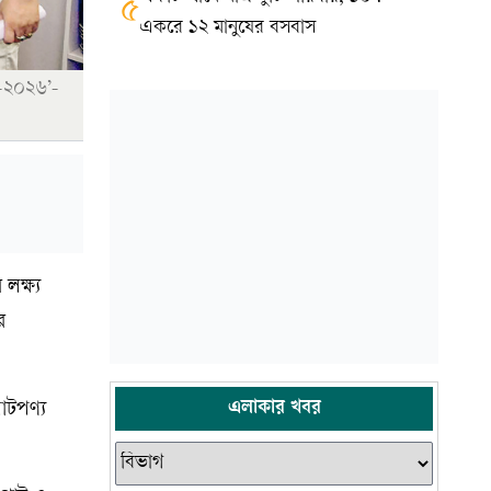
৫
একরে ১২ মানুষের বসবাস
া-২০২৬’-
লক্ষ্য
র
এলাকার খবর
াটপণ্য