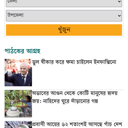
খুঁজুন
পাঠকের আগ্রহ
ভুল স্বীকার করে ক্ষমা চাইলেন ইনফান্তিনো
অভাবের আগুন থেকে কোটি মানুষের হৃদয়
জয়: নাহিদের ঘুরে দাঁড়ানোর গল্প
প্রবাসী আয়ের ৬২ শতাংশই আসছে পাঁচ দেশ