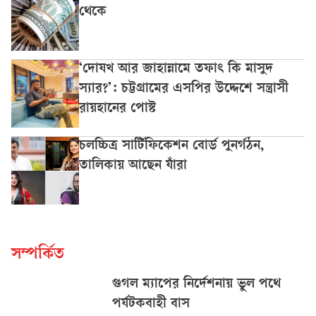
থেকে
‘দোযখ আর জাহান্নামে তফাৎ কি মাসুদ
স্যার?’: চট্টগ্রামের এসপির উদ্দেশে সন্ত্রাসী
রায়হানের পোস্ট
চলচ্চিত্র সার্টিফিকেশন বোর্ড পুনর্গঠন,
তালিকায় আছেন যাঁরা
সম্পর্কিত
গুগল ম্যাপের নির্দেশনায় ভুল পথে
পর্যটকবাহী বাস