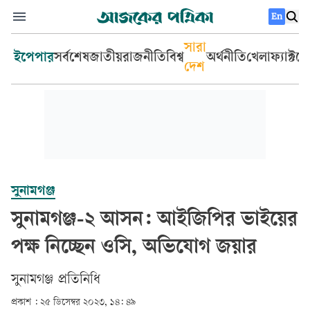
En
সারা
ইপেপার
সর্বশেষ
জাতীয়
রাজনীতি
বিশ্ব
অর্থনীতি
খেলা
ফ্যাক্টচ
দেশ
সুনামগঞ্জ
সুনামগঞ্জ-২ আসন: আইজিপির ভাইয়ের
পক্ষ নিচ্ছেন ওসি, অভিযোগ জয়ার
সুনামগঞ্জ প্রতিনিধি
প্রকাশ :
২৫ ডিসেম্বর ২০২৩, ১৪: ৪৯