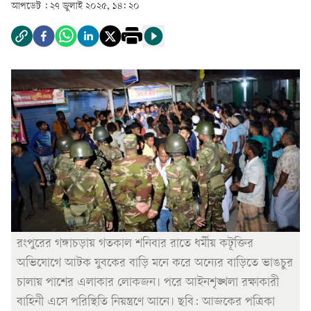
আপডেট :
২৭ জুলাই ২০২৫, ১৪: ২০
রংপুরের গঙ্গাচড়ায় গতকাল শনিবার রাতে ধর্মীয় কটূক্তির
অভিযোগে আটক যুবকের বাড়ি মনে করে অন্যের বাড়িতে ভাঙচুর
চালায় পাশের এলাকার লোকজন। পরে আইনশৃঙ্খলা রক্ষাকারী
বাহিনী এসে পরিস্থিতি নিয়ন্ত্রণে আনে। ছবি: আজকের পত্রিকা