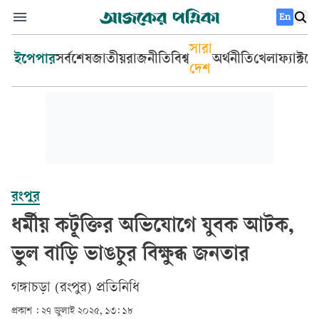
En
সারা
ইপেপার
সর্বশেষ
জাতীয়
রাজনীতি
বিশ্ব
অর্থনীতি
খেলা
ফ্যাক্টচ
দেশ
রংপুর
ধর্মীয় কটূক্তির অভিযোগে যুবক আটক,
ভুল বাড়ি ভাঙচুর বিক্ষুব্ধ জনতার
গঙ্গাচড়া (রংপুর) প্রতিনিধি
প্রকাশ :
২৭ জুলাই ২০২৫, ১৩: ১৮