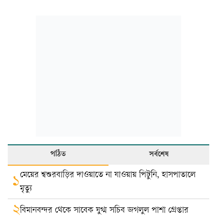
পঠিত
সর্বশেষ
মেয়ের শ্বশুরবাড়ির দাওয়াতে না যাওয়ায় পিটুনি, হাসপাতালে
১
মৃত্যু
২
বিমানবন্দর থেকে সাবেক যুগ্ম সচিব জগলুল পাশা গ্রেপ্তার