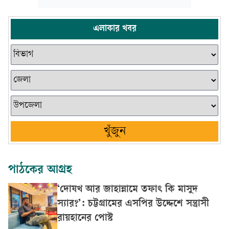
এলাকার খবর
খুঁজুন
পাঠকের আগ্রহ
‘দোযখ আর জাহান্নামে তফাৎ কি মাসুদ
স্যার?’: চট্টগ্রামের এসপির উদ্দেশে সন্ত্রাসী
রায়হানের পোস্ট