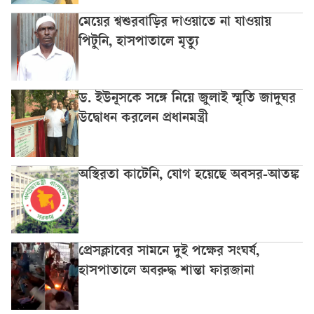
মেয়ের শ্বশুরবাড়ির দাওয়াতে না যাওয়ায়
পিটুনি, হাসপাতালে মৃত্যু
ড. ইউনূসকে সঙ্গে নিয়ে জুলাই স্মৃতি জাদুঘর
উদ্বোধন করলেন প্রধানমন্ত্রী
অস্থিরতা কাটেনি, যোগ হয়েছে অবসর-আতঙ্ক
প্রেসক্লাবের সামনে দুই পক্ষের সংঘর্ষ,
হাসপাতালে অবরুদ্ধ শান্তা ফারজানা