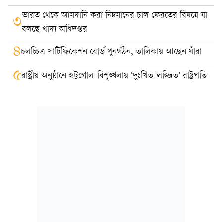
ভারত থেকে আমদানি করা নিম্নমানের চাল ফেরতের বিষয়ে যা
৩
বলছে খাদ্য অধিদপ্তর
৪
চলচ্চিত্র সার্টিফিকেশন বোর্ড পুনর্গঠন, তালিকায় আছেন যাঁরা
৫
রাষ্ট্রীয় অনুষ্ঠানে হট্টগোল-বিশৃঙ্খলায় ‘দুঃখিত-লজ্জিত’ রাষ্ট্রপতি