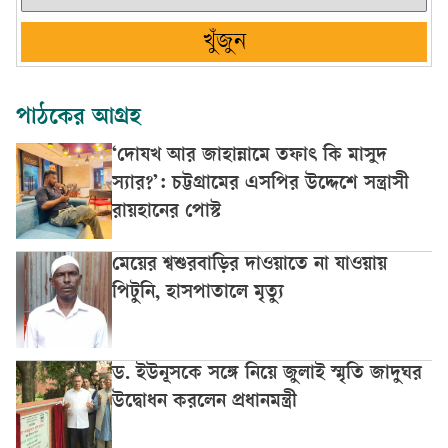
খুঁজুন
পাঠকের আগ্রহ
‘দোযখ আর জাহান্নামে তফাৎ কি মাসুদ
স্যার?’: চট্টগ্রামের এসপির উদ্দেশে সন্ত্রাসী
রায়হানের পোস্ট
মেয়ের শ্বশুরবাড়ির দাওয়াতে না যাওয়ায়
পিটুনি, হাসপাতালে মৃত্যু
ড. ইউনূসকে সঙ্গে নিয়ে জুলাই স্মৃতি জাদুঘর
উদ্বোধন করলেন প্রধানমন্ত্রী