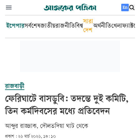
En
সারা
ইপেপার
সর্বশেষ
জাতীয়
রাজনীতি
বিশ্ব
অর্থনীতি
খেলা
ফ্যাক্টচ
দেশ
রাজবাড়ী
ফেরিঘাটে বাসডুবি: তদন্তে দুই কমিটি,
তিন কর্মদিবসের মধ্যে প্রতিবেদন
আব্দুর রাজ্জাক, দৌলতদিয়া ঘাট থেকে
প্রকাশ :
২৬ মার্চ ২০২৬, ১৮: ১০