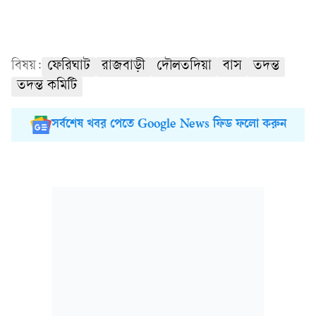
বিষয়:
ফেরিঘাট
রাজবাড়ী
দৌলতদিয়া
বাস
তদন্ত
তদন্ত কমিটি
সর্বশেষ খবর পেতে Google News ফিড ফলো করুন