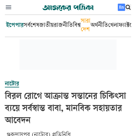
En
সারা
ইপেপার
সর্বশেষ
জাতীয়
রাজনীতি
বিশ্ব
অর্থনীতি
খেলা
ফ্যাক্টচ
দেশ
নাটোর
বিরল রোগে আক্রান্ত সন্তানের চিকিৎসা
ব্যয়ে সর্বস্বান্ত বাবা, মানবিক সহায়তার
আবেদন
গুরুদাসপুর (নাটোর) প্রতিনিধি