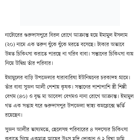
নাটোরের গুরুদাসপুরে বিরল রোগে আক্রান্ত হয়ে ইমামুল ইসলাম
(২০) নামে এক তরুণ ধুঁকে ধুঁকে মরতে বসেছে। টাকার অভাবে
উন্নত চিকিৎসা করাতে পারছে না গরিব বাবা। সন্তানের চিকিৎসা ব্যয়
নিয়ে উদ্বিগ্ন তাঁর পরিবার।
ইমামুলের বাড়ি উপজেলার ধারাবারিষা ইউনিয়নের চরকাদহ গ্রামে।
তাঁর বাবা সুজন আলী পেশায় কৃষক। সন্তানের পাশাপাশি স্ত্রী শিল্পী
বেগম (৪০) ও বৃদ্ধ মা আবেদা বেগমও নানা রোগে আক্রান্ত। ইমামুল
গত এক সপ্তাহ ধরে গুরুদাসপুর উপজেলা স্বাস্থ্য কমপ্লেক্সে ভর্তি
রয়েছেন।
সুজন আলীর ভাষ্যমতে, ছেলেসহ পরিবারের ৪ সদস্যের চিকিৎসা
করাতে গিয়ে একমাত্র আয়ের উৎস মুদি দোকান ও ২ বিঘা জমি