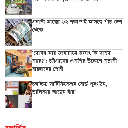
প্রবাসী আয়ের ৬২ শতাংশই আসছে পাঁচ দেশ
থেকে
‘দোযখ আর জাহান্নামে তফাৎ কি মাসুদ
স্যার?’: চট্টগ্রামের এসপির উদ্দেশে সন্ত্রাসী
রায়হানের পোস্ট
চলচ্চিত্র সার্টিফিকেশন বোর্ড পুনর্গঠন,
তালিকায় আছেন যাঁরা