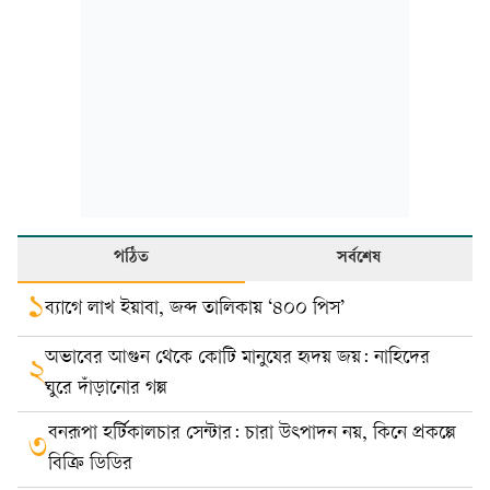
পঠিত
সর্বশেষ
১
ব্যাগে লাখ ইয়াবা, জব্দ তালিকায় ‘৪০০ পিস’
অভাবের আগুন থেকে কোটি মানুষের হৃদয় জয়: নাহিদের
২
ঘুরে দাঁড়ানোর গল্প
বনরূপা হর্টিকালচার সেন্টার: চারা উৎপাদন নয়, কিনে প্রকল্পে
৩
বিক্রি ডিডির