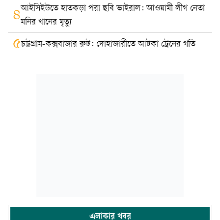
আইসিইউতে হাতকড়া পরা ছবি ভাইরাল: আওয়ামী লীগ নেতা
৪
মনির খানের মৃত্যু
৫
চট্টগ্রাম-কক্সবাজার রুট: দোহাজারীতে আটকা ট্রেনের গতি
এলাকার খবর