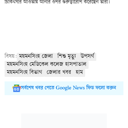
চিকিৎসার আওতায় আনার ওপর গুরুত্বারোপ করেছেন তাঁরা।
বিষয়:
ময়মনসিংহ জেলা
শিশু মৃত্যু
উপসর্গ
ময়মনসিংহ মেডিকেল কলেজ হাসপাতাল
ময়মনসিংহ বিভাগ
জেলার খবর
হাম
সর্বশেষ খবর পেতে Google News ফিড ফলো করুন